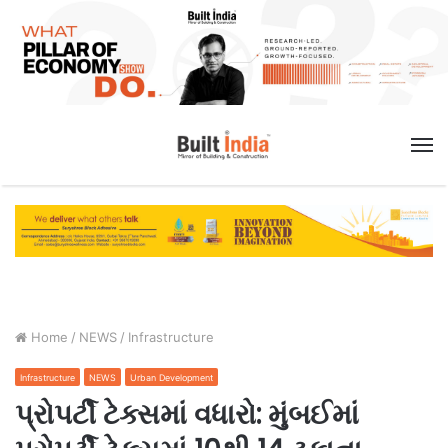
M
Home
/
NEWS
/
Infrastructure
Infrastructure
NEWS
Urban Development
પ્રોપર્ટી ટેક્સમાં વધારો: મુંબઈમાં