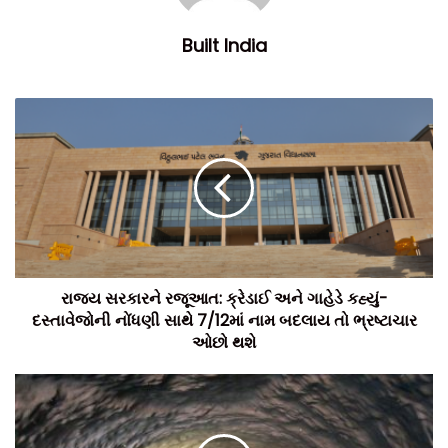
Built India
રાજ્ય સરકારને રજૂઆત: ક્રેડાઈ અને ગાહેડે કહ્યું-
દસ્તાવેજોની નોંધણી સાથે 7/12માં નામ બદલાય તો ભ્રષ્ટાચાર
ઓછો થશે