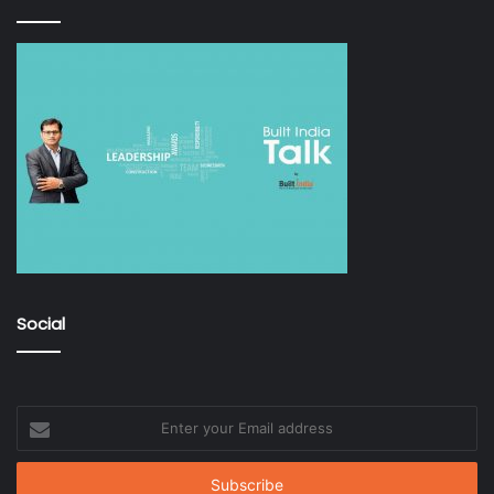
Social
Enter
your
Email
address