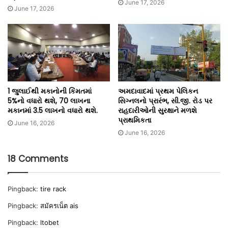
June 17, 2026
June 17, 2026
1 જુલાઈથી મકાનોની કિંમતમાં
અમદાવાદમાં પ્રથમ પેલિકન
5%નો વધારો થશે, 70 લાખના
સિગ્નલનો પ્રારંભ, સી.જી. રોડ પર
મકાનમાં 3.5 લાખનો વધારો થશે.
રાહદારીઓની સુરક્ષાને મળશે
પ્રાથમિકતા
June 16, 2026
June 16, 2026
18 Comments
Pingback:
tire rack
Pingback:
สมัครเน็ต ais
Pingback:
ltobet