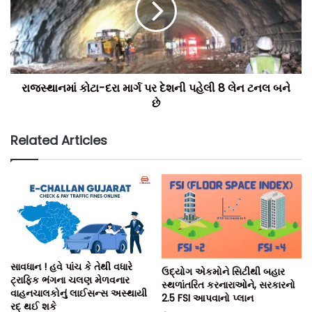
રાજસ્થાનમાં કોટા-દરા માર્ગ પર દેશની પહેલી 8 લેન ટનલ બને
છે
Related Articles
સાવધાન ! હવે પાંચ કે તેથી વધારે
ઉદ્યોગ એકમોને સિટીથી બહાર
ટ્રાફિક ભંગના ચલણ મેળવનાર
સ્થળાંતરિત કરનારાઓને, સરકારનો
વાહનચાલકોનું લાઈસન્સ અસ્થાયી
2.5 FSI આપવાનો પ્લાન
રદ્ થઈ શકે