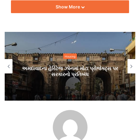
Show More
Housing
ફૂટપાથ પર સૂતા લોકો માટે આશ્રયગૃહની વ્યવસ્થા કરાશે
અમદાવાદના હેરિટેજ ઝોનમાં મોટા પ્રોજેક્ટ્સ પર
સરકારનો પ્રતિબંધ
વધુમાં તેમણે જણાવ્યું હતું કે શહેરમાં ફૂટપાથ પર લોકો રહે છે. તેઓનું
જીવન ધોરણ ઉંચુ આવે અને તેઓને સુવા માટેની જગ્યા મળી રહે તેના
માટે આશ્રય ગૃહમાં વ્યવસ્થા કરવા માટેની પણ આજે ચર્ચા કરવામાં
આવી હતી. રાત્રિના સમય દરમિયાન શહેરમાં ફૂટપાથ પર કે રોડ પર જે
પણ લોકો રહે છે અને સૂવે છે તેવા લોકોને આશ્રયગૃહમાં રહેવાની
વ્યવસ્થા કરવા માટે પણ ચર્ચા કરવામાં આવી હતી. કોર્પોરેશન અને
એનજીઓ સંસ્થા સાથે મળી અને આ માટે કામગીરી કરશે. જે લોકો
આ રીતે ફૂટપાથ પર રહે છે તે લોકો સારી રીતે જીવન જીવી શકે અને