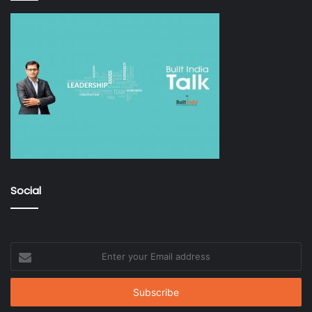
Social
Enter
your
Email
address