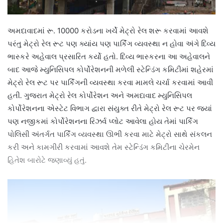
અમદાવાદમાં રૂ. 10000 કરોડના ખર્ચે મેટ્રો રેલ શરૂ કરવામાં આવશે
પરંતુ મેટ્રો રેલ રૂટ પણ ક્યાંય પણ પાર્કિંગ વ્યવસ્થા ન હોવા અંગે દિવ્ય
ભાસ્કરે અહેવાલ પ્રસારિત કર્યો હતો. દિવ્ય ભાસ્કરના આ અહેવાલને
બાદ આજે મ્યુનિસિપલ કોર્પોરેશનની મળેલી સ્ટેન્ડિંગ કમિટીમાં શહેરમાં
મેટ્રો રેલ રૂટ પર પાર્કિંગની વ્યવસ્થા કરવા મામલે ચર્ચા કરવામાં આવી
હતી. ગુજરાત મેટ્રો રેલ કોર્પોરેશન અને અમદાવાદ મ્યુનિસિપલ
કોર્પોરેશનના એસ્ટેટ વિભાગ દ્વારા સંયુક્ત રીતે મેટ્રો રેલ રૂટ પર જ્યાં
પણ નજીકમાં કોર્પોરેશનના રિઝર્વ પ્લોટ આવેલા હોય તેમાં પાર્કિગ
પોલિસી અંતર્ગત પાર્કિંગ વ્યવસ્થા ઊભી કરવા માટે મેટ્રો સાથે સંકલન
કરી અને કામગીરી કરવામાં આવશે તેમ સ્ટેન્ડિંગ કમિટીના ચેરમેન
હિતેશ બારોટે જણાવ્યું હતું.