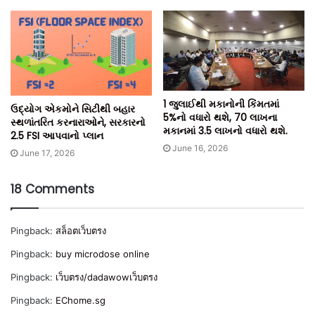
1 જુલાઈથી મકાનોની કિંમતમાં
ઉદ્યોગ એકમોને સિટીથી બહાર
5%નો વધારો થશે, 70 લાખના
સ્થળાંતરિત કરનારાઓને, સરકારનો
મકાનમાં 3.5 લાખનો વધારો થશે.
2.5 FSI આપવાનો પ્લાન
June 16, 2026
June 17, 2026
18 Comments
Pingback:
สล็อตเว็บตรง
Pingback:
buy microdose online
Pingback:
เว็บตรง/dadawowเว็บตรง
Pingback:
EChome.sg