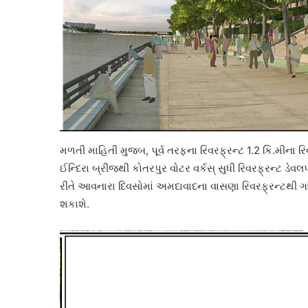
મળતી માહિતી મુજબ, પૂર્વ તરફના રિવરફ્રન્ટ 1.2 કિ.મીના રિવરફ્
ઈન્દિરા બ્રીજથી કોતરપુર વોટર વર્કસ્ સુધી રિવરફ્રન્ટ ડે
રીતે આવનારા દિવસોમાં અમદાવાદના વાસણા રિવરફ્રન્ટથી ગાં
શકાશે.