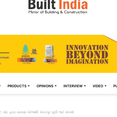
PRODUCTS
OPINIONS
INTERVIEW
VIDEO
P
: બોટ દ્વારા વાસણા બેરેજથી કોતરપુર સુધી જઈ શકાશે