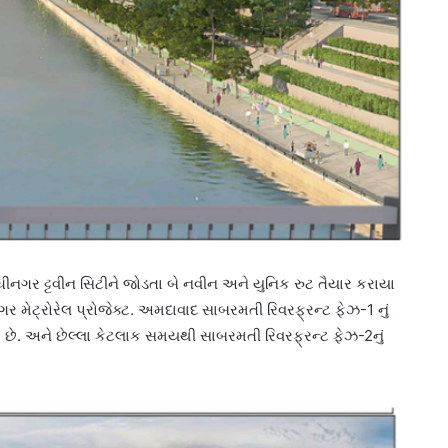
ગર ટ્ટવીન સિટીને જોડતા બે નવીન અને યુનિક રુટ તૈયાર કરાયા
મેટ્રોરેલ પ્રોજેક્ટ. અમદાવાદ સાબરમતી રિવરફ્રન્ટ ફેઝ-1 નું
ીટર છે. અને છેલ્લા કેટલાક સમયથી સાબરમતી રિવરફ્રન્ટ ફેઝ-2નું