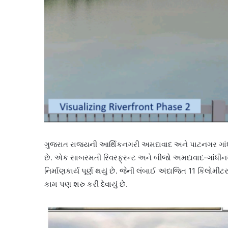
ગુજરાત રાજ્યની આર્થિકનગરી અમદાવાદ અને પાટનગર ગાંધીન
છે. એક સાબરમતી રિવરફ્રન્ટ અને બીજો અમદાવાદ-ગાંધીનગર 
નિર્માણકાર્ય પૂર્ણ થયું છે. જેની લંબાઈ અંદાજિત 11 કિલોમ
કામ પણ શરુ કરી દેવાયું છે.