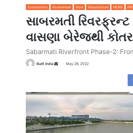
Construction
Government
Govt
Infrastructure
NEWS
PR
સાબરમતી રિવરફ્રન્ટ ફ
વાસણા બેરેજથી કોતર
Sabarmati Riverfront Phase-2: Fro
Send
Built India
May 28, 2022
an
email