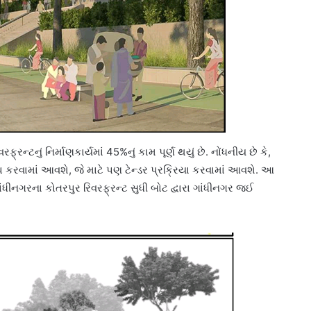
રન્ટનું નિર્માણકાર્યમાં 45%નું કામ પૂર્ણ થયું છે. નોંધનીય છે કે,
વલપ કરવામાં આવશે, જે માટે પણ ટેન્ડર પ્રક્રિયા કરવામાં આવશે. આ
ધીનગરના કોતરપુર રિવરફ્રન્ટ સુધી બોટ દ્વારા ગાંધીનગર જઈ