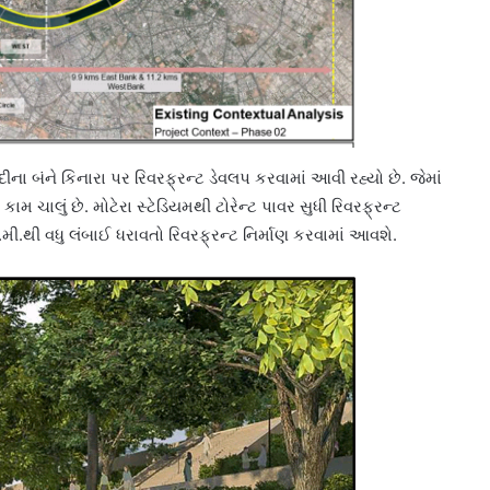
દીના બંને કિનારા પર રિવરફ્રન્ટ ડેવલપ કરવામાં આવી રહ્યો છે. જેમાં
કામ ચાલું છે. મોટેરા સ્ટેડિયમથી ટોરેન્ટ પાવર સુધી રિવરફ્રન્ટ
.મી.થી વધુ લંબાઈ ધરાવતો રિવરફ્રન્ટ નિર્માણ કરવામાં આવશે.