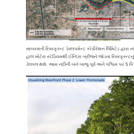
સાબરમતી રિવરફ્રન્ટ ડેવલપમેન્ટ કોર્પોરેશન લિમિટેડ દ્વારા ન
હાલ મોટેરા સ્ટેડિયમથી ઈન્દિરા બ્રીજને જોડતા રિવરફ્રન્ટનું 
ડેલપલ થશે. આમ નદીની બંને બાજુ પૂર્વ અને પશ્વિમ પર 5 કિ