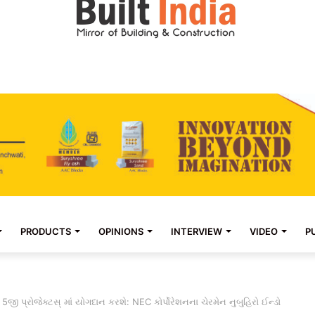
PRODUCTS
OPINIONS
INTERVIEW
VIDEO
P
 5જી પ્રોજેક્ટસ્ માં યોગદાન કરશે: NEC કોર્પોરેશનના ચેરમેન નુબુહિરો ઈન્ડો