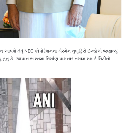
ાન આપશે તેવું NEC કોર્પોરેશનના ચેરમેન નુબુહિરો ઈન્ડોએ જણાવ્યું
ં હતું કે, જાપાન ભારતમાં નિર્માણ પામનાર તમામ સ્માર્ટ સિટીનો