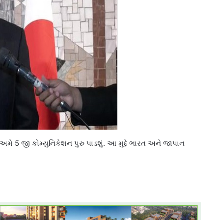
ે, અમે 5 જી કોમ્યુનિકેશન પુરુ પાડશું. આ મુદ્દે ભારત અને જાપાન