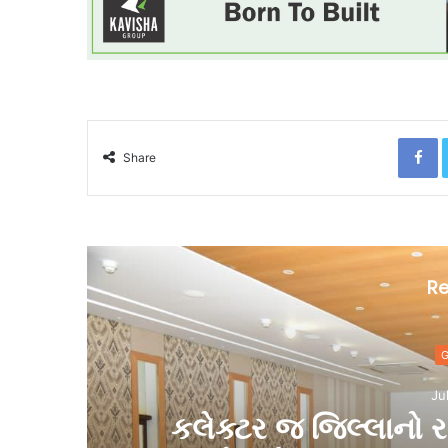
F
Share
Re
G
Ju
કલેક્ટર જ જિલ્લાનો ર