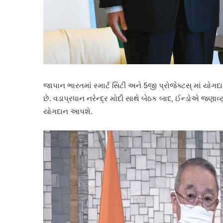
જાપાન ભારતમાં સ્માર્ટ સિટી અને 5જી પ્રોજેક્ટસ્ માં યોગદ
છે. વડાપ્રધાન નરેન્દ્ર મોદી સાથે બેઠક બાદ, ઈન્ડોએ જણાવ્યુ
યોગદાન આપશે.