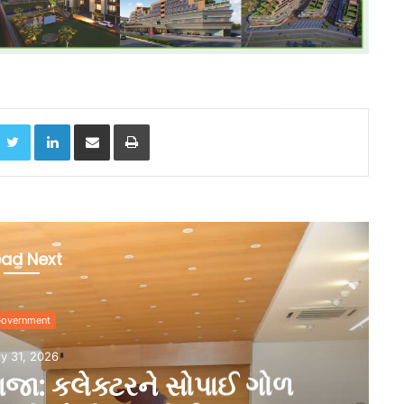
acebook
Twitter
LinkedIn
Share via Email
Print
ad Next
overnment
ly 31, 2026
ાજા: કલેક્ટરને સોપાઈ ગોળ