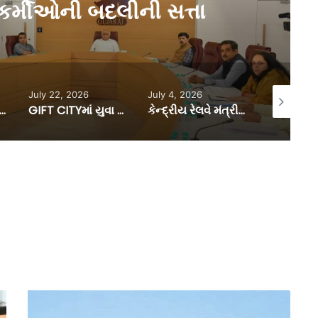
 કર્મીઓની બદલીની સત્તા
July 22, 2026
July 4, 2026
June 30, 2
 ફાળવણીની પ્રક્રિયા ઝડપી અને સરળ બનાવવા, કલેક્ટરો અને ડી.ડી.ઓ.ની સત્તામર્યાદામાં કરાયો વધારો
GIFT CITYમાં યુવા ફિનટેક ઈનોવેટર્સ માટે ‘યંગ બિલ્ડર્સ પ્રોગ્રામ’ની જાહેરાત, અરજી કરવાની છેલ્લી તા.16 ઓગસ્ટ
કેન્દ્રીય રેલવે મંત્રી અશ્વિની વૈષ્ણવે, અમદાવાદ બુલેટ ટ્રેન સ્ટેશનના નિર્માણની કરી સમીક્ષા