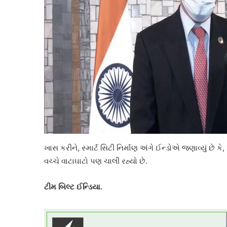
ખાસ કરીને, સ્માર્ટ સિટી નિર્માણ અંગે ઈન્ડોએ જણાવ્યું છે ક
વચ્ચે વાટાઘાટો પણ ચાલી રહ્યો છે.
ટીમ બિલ્ટ ઈન્ડિયા.