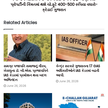
પ્રોપર્ટીની કિંમતમાં થશે ચો.ફૂટે 400-500 રુપિયા વધારો-
ક્રેડાઈ ગુજરાત
Related Articles
સમગ્ર પજાપતિ સમાજનું ગૌરવ,
કેન્દ્ર સરકારે ગુજરાતના 17 GAS
ખેરાલુના ડૉ. બી.એસ. પ્રજાપતિને
અધિકારીઓને IAS કેડરમાં બઢતી
IAS કેડરમાં પ્રમોશન થવા બદલ
આપી.
અભિનંદન
June 26, 2026
June 26, 2026