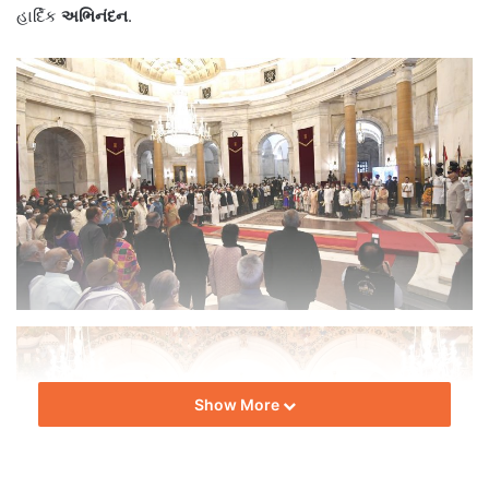
હાર્દિક
અભિનંદન
.
Show More