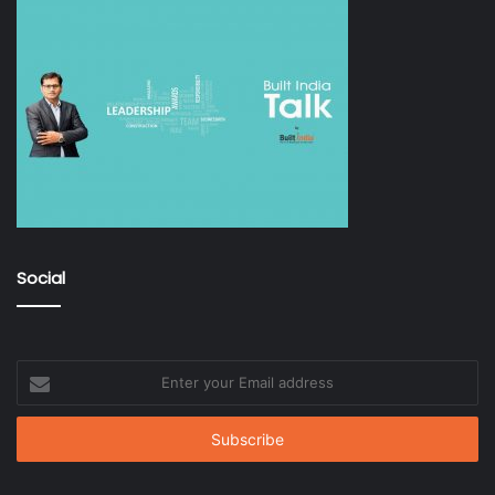
Social
Enter
your
Email
address