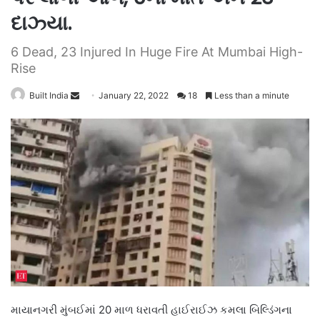
દાઝ્યા.
6 Dead, 23 Injured In Huge Fire At Mumbai High-
Rise
Send
Built India
January 22, 2022
18
Less than a minute
an
email
માયાનગરી મુંબઈમાં 20 માળ ધરાવતી હાઈરાઈઝ કમલા બિલ્ડિંગના