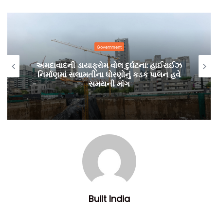
પરિવારને બે લાખ રુપિયા અને ઈજાગ્રસ્ત લોકોને 50 હજાર રુપિયા
આપવાની જાહેરાત કરી છે. તો, મહારાષ્ટ્ર સરકારે મૃતકના પરિવારને 5
લાખ રુપિયા આપવાની જાહેરાત કરી છે.
Government
અમદાવાદની ડાયાફ્રોમ વોલ દુર્ઘટના: હાઈરાઈઝ
નિર્માણમાં સલામતીના ધોરણોનું કડક પાલન હવે
સમયની માંગ
Built India