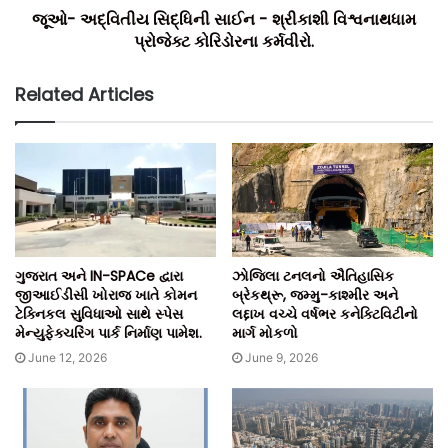
જૂઓ- અદ્વિતીય સિદ્ધિની સાઈન - શ્રીકાશી વિશ્વનાથધામ
પ્રોજેક્ટ કોરિડોરના કર્મવીરો.
Related Articles
ગુજરાત અને IN-SPACe દ્વારા
ઝોજિલા ટનલનો ઐતિહાસિક
જીઆઈડીસી ખોરાજ ખાતે કોમન
બ્રેકથ્રૂ, જમ્મુ-કાશ્મીર અને
ટેક્નિકલ સુવિધાઓ સાથે સ્પેસ
લદ્દાખ વચ્ચે વર્ષભર કનેક્ટિવિટીનો
મેન્યુફેક્ચરિંગ પાર્ક નિર્માણ પામેશ.
માર્ગ મોકળો
June 12, 2026
June 9, 2026