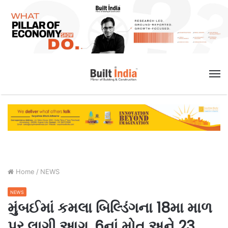
M
Home
/
NEWS
NEWS
મુંબઈમાં કમલા બિલ્ડિંગના 18મા માળ
પર લાગી આગ, 6નાં મોત અને 23