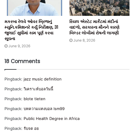
મકરબા રેલવે ઓવર બ્રિજનું
રિયલ એસ્ટેટ માર્કેટમાં મંદીનાં
મ્યુનિ.કમિશનરે કર્યું નિરીક્ષણ, 31
વાદળો, સરકારના મૌનને કારણે
જુલાઈ સુધીમાં કામ પૂર્ણ કરવા
બિલ્ડર લોબીમાં રોષની લાગણી
સૂચના
June 8, 2026
June 9, 2026
18 Comments
Pingback:
jazz music definition
Pingback:
วิเคราะห์บอลวันนี้
Pingback:
blote tieten
Pingback:
บทความแทงบอล lsm99
Pingback:
Public Health Degree in Africa
Pingback:
รับจด อย