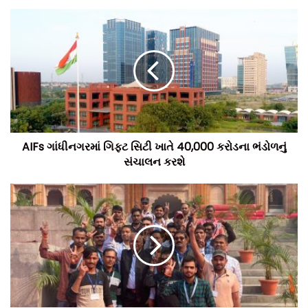
સૂત્રોના જણાવ્યાનુસાર, આગ કેવી રીતે લાગી તે અંગે તપાસની શરુ
કરી દેવામાં આવી છે.
ટીમ બિલ્ટ ઈન્ડિયા.
AIFs ગાંધીનગરમાં ગિફ્ટ સિટી ખાતે 40,000 કરોડના ભંડોળનું
સંચાલન કરશે