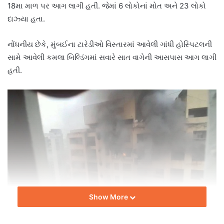
18મા માળ પર આગ લાગી હતી. જેમાં 6 લોકોનાં મોત અને 23 લોકો
દાઝ્યા હતા.
નોંધનીય છેકે, મુંબઈના ટારેડીઓ વિસ્તારમાં આવેલી ગાંધી હોસ્પિટલની
સામે આવેલી કમલા બિલ્ડિંગમાં સવારે સાત વાગેની આસપાસ આગ લાગી
હતી.
Show More
વડાપ્રધાન નરેન્દ્ર મોદીએ આગમાં મુત્યુ પામનાર દરેક વ્યકિતના