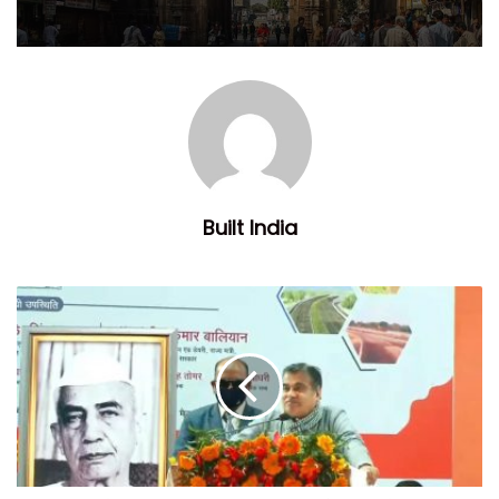
Built India
મુકેશ કુમારની ક્યાં બદલી કરાઈ ?
અમદાવાદના હાલના મ્યુનિસિપલ કમિશનર IAS મુકેશ કુમારની