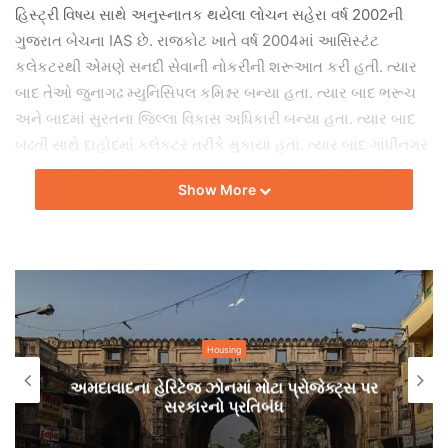
હિ‌સ્ટ્રી વિષય સાથે અનુસ્નાતક થયેલા લોચન સહેરા વર્ષ 2002ની
ગુજરાત બેચના IAS છે. રાજકોટ ખાતે વર્ષ 2004માં આસિસ્ટંટ
કલેકટરથી એમણે સનદી સેવાની નોકરીની શરૂઆત કરી હતી. ત્યાર
બાદ તેઓ જુનાગઢ મ્યુનિસિપલ કમિશ્નર બન્યા હતા. ત્યાર બાદ ભરૂચ
અને બાદમાં સુરતના જિલ્લા વિકાસ અધિકારી બન્યા હતા. ત્યાર બાદ
બઢતી સાથે દાહોદમાં કલેકટર તરીકે મુકાયા હતા. ત્યાર બાદ ગાંધીનગર
ખાતે સ્ટેમ્પ ડયૂટી વિભાગમાં સુપ્રિન્ટેન્ડેન્ટ તરીકે ફરજ બજાવી હતી.
Show More
IAS લોચન સહેરા જેઓ અર્બન ડેવલપમેન્ટ અને અર્બન હાઉસિંગ
ડિપાર્ટમેન્ટમાં સેક્રેટરી હતા, તેમને અમદાવાદ મહાનગર પાલિકાના
મ્યુનિસિપલ કમિશનર તરીકે બદલી કરવામાં આવી છે.
Housing
અમદાવાદના હેરિટેજ ઝોનમાં મોટા પ્રોજેક્ટ્સ પર
સરકારનો પ્રતિબંધ