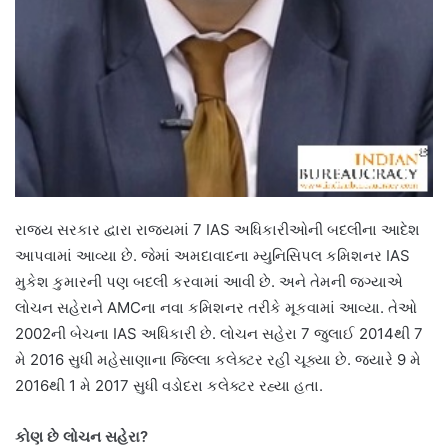
રાજ્ય સરકાર દ્વારા રાજ્યમાં 7 IAS અધિકારીઓની બદલીના આદેશ
આપવામાં આવ્યા છે. જેમાં અમદાવાદના મ્યુનિસિપલ કમિશનર IAS
મુકેશ કુમારની પણ બદલી કરવામાં આવી છે. અને તેમની જગ્યાએ
લોચન સહેરાને AMCના નવા કમિશનર તરીકે મૂકવામાં આવ્યા. તેઓ
2002ની બેચના IAS અધિકારી છે. લોચન સહેરા 7 જુલાઈ 2014થી 7
મે 2016 સુધી મહેસાણાના જિલ્લા કલેક્ટર રહી ચૂક્યા છે. જ્યારે 9 મે
2016થી 1 મે 2017 સુધી વડોદરા કલેક્ટર રહ્યા હતા.
કોણ
છે
લોચન
સહેરા
?