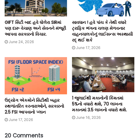
GIFT સિટી બાદ હવે ધોલેરા SIRમાં
સાવધાન ! હવે પાંચ કે તેથી વધારે
પણ દારૂ વેચાણ અને સેવનને મંજૂરી
ટ્રાફિક ભંગના ચલણ મેળવનાર
આપવા સરકારનો વિચાર.
વાહનચાલકોનું લાઈસન્સ અસ્થાયી
રદ્ થઈ શકે
June 24, 2026
June 17, 2026
1 જુલાઈથી મકાનોની કિંમતમાં
ઉદ્યોગ એકમોને સિટીથી બહાર
5%નો વધારો થશે, 70 લાખના
સ્થળાંતરિત કરનારાઓને, સરકારનો
મકાનમાં 3.5 લાખનો વધારો થશે.
2.5 FSI આપવાનો પ્લાન
June 16, 2026
June 17, 2026
20 Comments