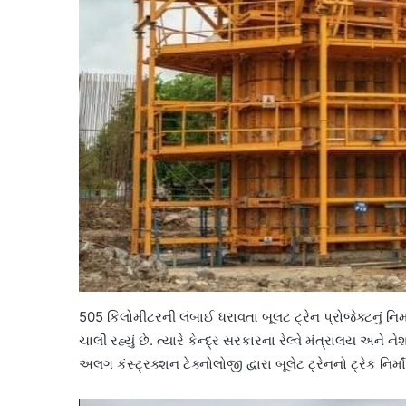
505 કિલોમીટરની લંબાઈ ધરાવતા બૂલટ ટ્રેન પ્રોજેક્ટનું નિર્માંણ
ચાલી રહ્યું છે. ત્યારે કેન્દ્ર સરકારના રેલ્વે મંત્રાલય અન
અલગ કંસ્ટ્રક્શન ટેક્નોલોજી દ્વારા બૂલેટ ટ્રેનનો ટ્રેક નિર્