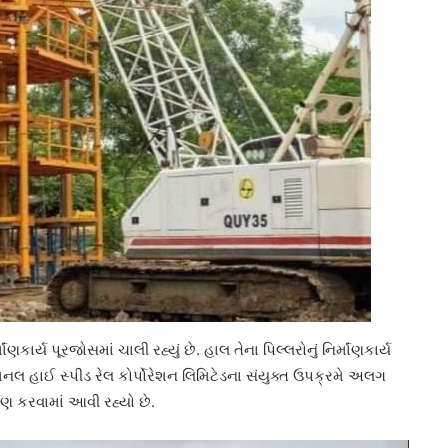
કાર્ય પૂરજોસમાં ચાલી રહ્યું છે. હાલ તેના પિલ્લરોનું નિર્માંણકાર્ય
ે નેશનલ હાઈ સ્પીડ રેલ કોર્પોરેશન લિમિટેડના સંયુક્ત ઉપક્રમે અલગ
માંણ કરવામાં આવી રહ્યો છે.