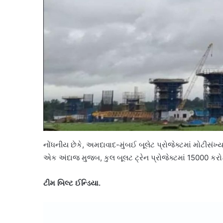
નોંધનીય છેકે, અમદાવાદ-મુંબઈ બૂલેટ પ્રોજેક્ટમાં મોટીસંખ્ય
એક અંદાજ મુજબ, કુલ બૂલટ ટ્રેન પ્રોજેક્ટમાં 15000 કરોડ 
ટીમ બિલ્ટ ઈન્ડિયા.