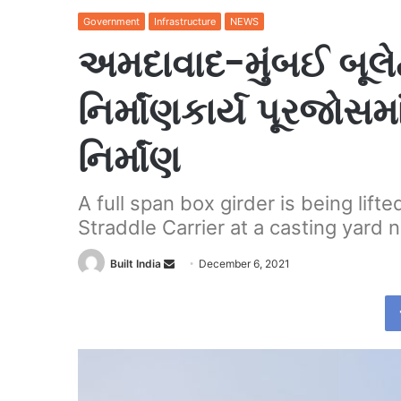
Government
Infrastructure
NEWS
અમદાવાદ-મુંબઈ બૂલેટ 
નિર્માંણકાર્ય પૂરજોસમાં
નિર્માંણ
A full span box girder is being lift
Straddle Carrier at a casting yard n
Send
Built India
December 6, 2021
an
email