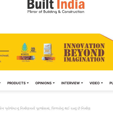
PRODUCTS
OPINIONS
INTERVIEW
VIDEO
P
 પ્રોજેક્ટનું નિર્માંણકાર્ય પૂરજોસમાં, પિલ્લરોનું થઈ રહ્યું છે નિર્માંણ