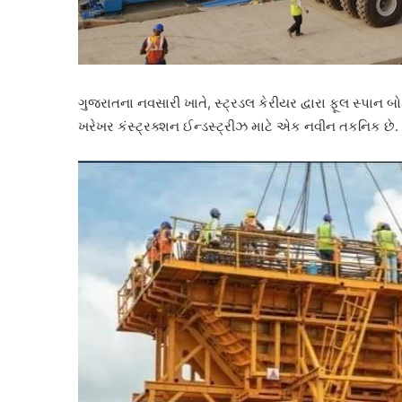
ગુજરાતના નવસારી ખાતે, સ્ટ્રડલ કેરીયર દ્વારા ફૂલ સ્પાન બો
ખરેખર કંસ્ટ્રક્શન ઈન્ડસ્ટ્રીઝ માટે એક નવીન તકનિક છે.