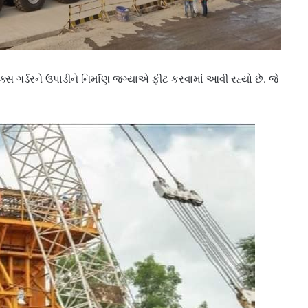
ક્સ ગર્ડરને ઉપાડીને નિર્માંણ જગ્યાએ ફીટ કરવામાં આવી રહ્યો છે. જે