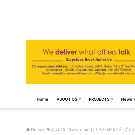
Home
ABOUT US
PROJECTS
News
Home
/
PROJECTS
/
Government
/
અમદાવાદ-મુંબઈ બૂલેટ ટ્રેન