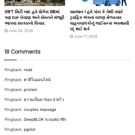
GIFT સિટી બાદ હવે ધોલેરા SIRમાં
સાવધાન ! હવે પાંચ કે તેથી વધારે
પણ દારૂ વેચાણ અને સેવનને મંજૂરી
ટ્રાફિક ભંગના ચલણ મેળવનાર
આપવા સરકારનો વિચાર.
વાહનચાલકોનું લાઈસન્સ અસ્થાયી
રદ્ થઈ શકે
June 24, 2026
June 17, 2026
18 Comments
Pingback:
read
Pingback:
คาสิโนออนไลน์
Pingback:
protein
Pingback:
ความเป็นมาของ จ่ายไว
Pingback:
couples massage
Pingback:
DeepBLOK ระบบสมาชิก
Pingback:
pgslot