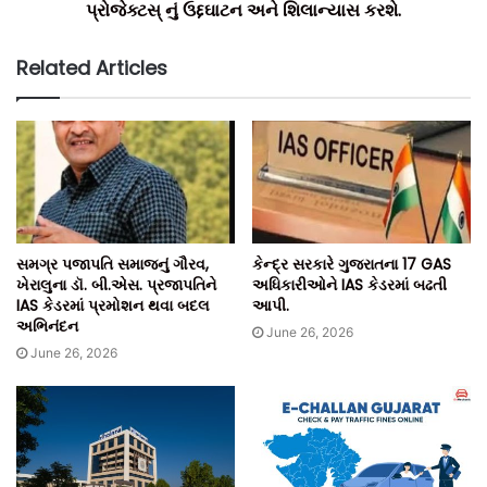
પ્રોજેક્ટસ્ નું ઉદ્દઘાટન અને શિલાન્યાસ કરશે.
ટીમ બિલ્ટ ઈન્ડિયા.
Related Articles
સમગ્ર પજાપતિ સમાજનું ગૌરવ,
કેન્દ્ર સરકારે ગુજરાતના 17 GAS
ખેરાલુના ડૉ. બી.એસ. પ્રજાપતિને
અધિકારીઓને IAS કેડરમાં બઢતી
IAS કેડરમાં પ્રમોશન થવા બદલ
આપી.
અભિનંદન
June 26, 2026
June 26, 2026