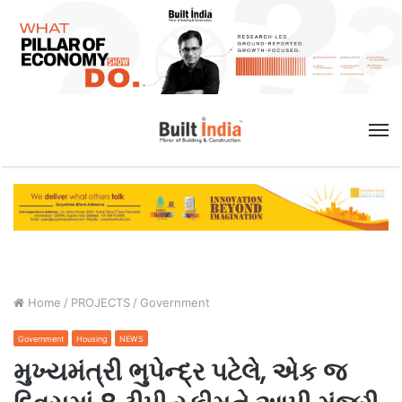
M
Home
/
PROJECTS
/
Government
Government
Housing
NEWS
મુખ્યમંત્રી ભુપેન્દ્ર પટેલે, એક જ