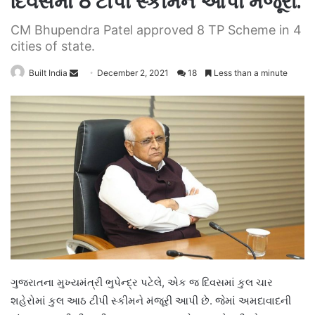
દિવસમાં 8 ટીપી સ્કીમને આપી મંજૂરી.
CM Bhupendra Patel approved 8 TP Scheme in 4
cities of state.
Send
Built India
December 2, 2021
18
Less than a minute
an
email
ગુજરાતના મુખ્યમંત્રી ભુપેન્દ્ર પટેલે, એક જ દિવસમાં કુલ ચાર
શહેરોમાં કુલ આઠ ટીપી સ્કીમને મંજૂરી આપી છે. જેમાં અમદાવાદની