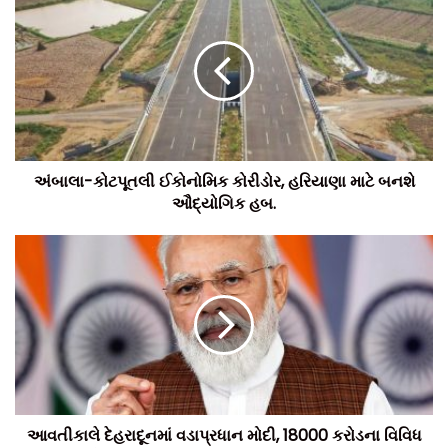
અંબાલા-કોટપૂતલી ઈકોનોમિક કોરીડોર, હરિયાણા માટે બનશે
ઔદ્યોગિક હબ.
નબળા
વર્ગના
લોકોના
રહેઠાણ
,
બાગ
–
બગીચાનું
નિર્માણ
થઈ
શકશે
નોંધનીય છેકે, આ 8 ટાઉન પ્લાનિંગ સ્કીમ મંજૂર થતા સંપાદિત જમીન
પર સંબંધિત સત્તામંડળ જાહેર સુવિધા અને વિકાસ કામો કરી શકશે. આ
ચાર શહેરોમાં સંપાદિત જમીન પર સામાજિક અને આર્થિક રીતે નબળા
વર્ગના લોકોના રહેઠાણ, ખુલ્લી જગ્યા, બાગ-બગીચાનું નિર્માણ થઈ
શકશે તેમજ આંતરમાળખાકીય સવલતોના ખર્ચને પહોંચી વળવા વેચાણ
માટેની જમીન પણ ઉપલબ્ધ બનશે. ચાર શહેરોની કુલ 8 ટાઉન પ્લાનિંગ
સ્કીમો મંજૂર થતા રાજ્યના નગરોના સુગ્રથિત અને સુઆયોજિત
ઝડપી વિકાસની નેમ સાકાર થશે.
આવતીકાલે દેહરાદૂનમાં વડાપ્રધાન મોદી, 18000 કરોડના વિવિધ