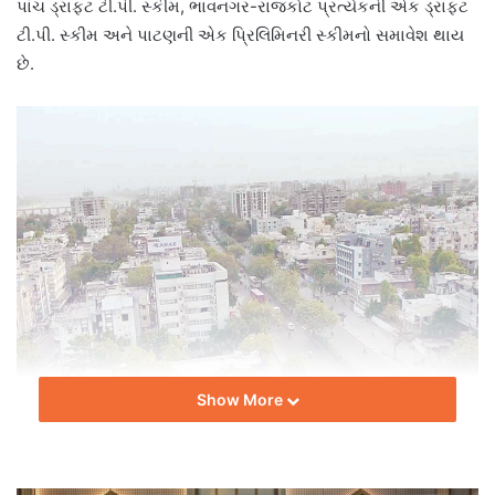
પાંચ ડ્રાફટ ટી.પી. સ્કીમ, ભાવનગર-રાજકોટ પ્રત્યેકની એક ડ્રાફ્ટ
ટી.પી. સ્કીમ અને પાટણની એક પ્રિલિમિનરી સ્કીમનો સમાવેશ થાય
છે.
Show More
મુખ્યમંત્રીએ મંજૂર કરેલી સાત ડ્રાફ્ટ સ્કીમોમાં અમદાવાદના