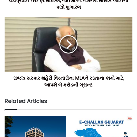
વડાપ્રધાન નરેન્દ્ર મોદીએ, ગતિશક્તિ નેશનલ માસ્ટર પ્લાનનો
મંત્રાલયને આ યોજનાનો લાભ કેવી રીતે મળી રહ્યો છે.
કર્યો શુભારંભ
ટીમ બિલ્ટ ઈન્ડિયા.
રાજ્ય સરકાર શહેરી વિસ્તારોના MLAને રસ્તાના કામો માટે,
આપશે બે કરોડની ગ્રાન્ટ.
Related Articles