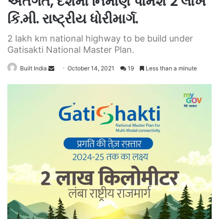
અંતર્ગત, દેશમાં નિર્માંણ પામશે 2 લાખ
કિં.મી. રાષ્ટ્રીય ધોરીમાર્ગ.
2 lakh km national highway to be build under
Gatisakti National Master Plan.
Send
Built India
October 14, 2021
19
Less than a minute
an
email