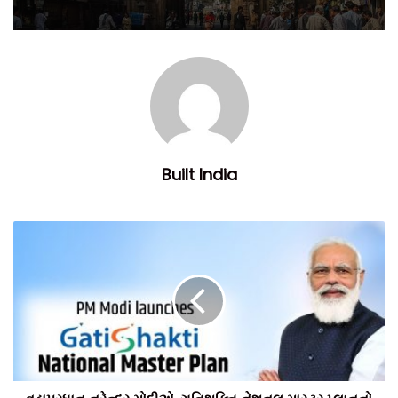
અંતર્ગત દેશના મુખ્ય 16 મંત્રાલયો એકબીજા જોડીને, ઝડપી વિકાસ
સાધવામાં આવશે.
Built India
નોંધનીય છેકે, વડાપ્રધાન નરેન્દ્ર મોદીએ તા. 13 ઓક્ટોબર-2021ના
રોજ દેશનો સર્વાંગી વિકાસ સાધવા માટે ગતિશક્તિ નેશનલ માસ્ટર
પ્લાનનો શુભારંભ કર્યો છે. જે અંતર્ગત દેશના કુલ 16 મંત્રાલયને એક
સેતુમાં જોડવામાં આવ્યા છે. ત્યારે આવો જાણીએ, રોડ અને પરિવહન