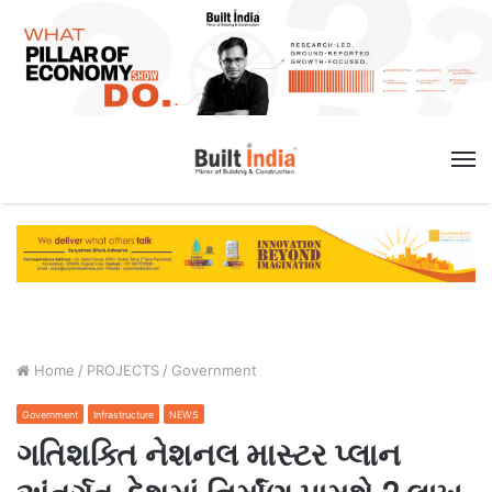
M
Home
/
PROJECTS
/
Government
Government
Infrastructure
NEWS
ગતિશક્તિ નેશનલ માસ્ટર પ્લાન