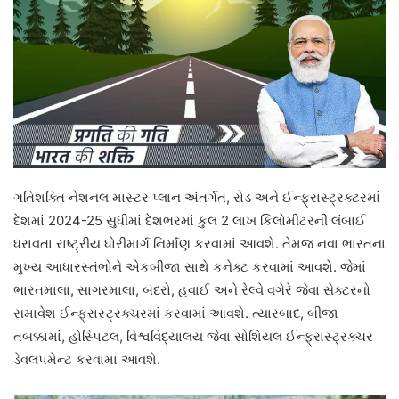
ગતિશક્તિ નેશનલ માસ્ટર પ્લાન અંતર્ગત, રોડ અને ઈન્ફ્રાસ્ટ્રક્ટરમાં
દેશમાં 2024-25 સુધીમાં દેશભરમાં કુલ 2 લાખ કિલોમીટરની લંબાઈ
ધરાવતા રાષ્ટ્રીય ધોરીમાર્ગ નિર્માંણ કરવામાં આવશે. તેમજ નવા ભારતના
મુખ્ય આધારસ્તંભોને એકબીજા સાથે કનેક્ટ કરવામાં આવશે. જેમાં
ભારતમાલા, સાગરમાલા, બંદરો, હવાઈ અને રેલ્વે વગેરે જેવા સેક્ટરનો
સમાવેશ ઈન્ફ્રાસ્ટ્રક્ચરમાં કરવામાં આવશે. ત્યારબાદ, બીજા
તબક્કામાં, હોસ્પિટલ, વિશ્વવિદ્યાલય જેવા સોશિયલ ઈન્ફ્રાસ્ટ્રક્ચર
ડેવલપમેન્ટ કરવામાં આવશે.