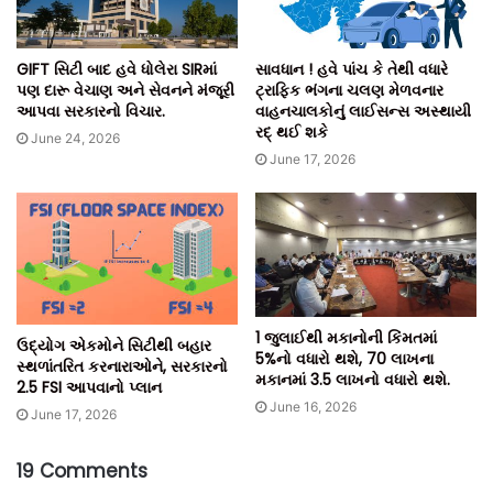
GIFT સિટી બાદ હવે ધોલેરા SIRમાં
સાવધાન ! હવે પાંચ કે તેથી વધારે
પણ દારૂ વેચાણ અને સેવનને મંજૂરી
ટ્રાફિક ભંગના ચલણ મેળવનાર
આપવા સરકારનો વિચાર.
વાહનચાલકોનું લાઈસન્સ અસ્થાયી
રદ્ થઈ શકે
June 24, 2026
June 17, 2026
1 જુલાઈથી મકાનોની કિંમતમાં
ઉદ્યોગ એકમોને સિટીથી બહાર
5%નો વધારો થશે, 70 લાખના
સ્થળાંતરિત કરનારાઓને, સરકારનો
મકાનમાં 3.5 લાખનો વધારો થશે.
2.5 FSI આપવાનો પ્લાન
June 16, 2026
June 17, 2026
19 Comments