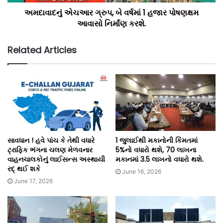
અમદાવાદનું એચઆર ગ્રુપ, બે વર્ષમાં 1 હજાર પોષણક્ષમ
આવાસો નિર્માંણ કરશે.
Related Articles
સાવધાન ! હવે પાંચ કે તેથી વધારે
1 જુલાઈથી મકાનોની કિંમતમાં
ટ્રાફિક ભંગના ચલણ મેળવનાર
5%નો વધારો થશે, 70 લાખના
વાહનચાલકોનું લાઈસન્સ અસ્થાયી
મકાનમાં 3.5 લાખનો વધારો થશે.
રદ્ થઈ શકે
June 16, 2026
June 17, 2026