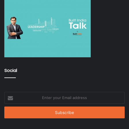
Social
Enter
your
Email
address