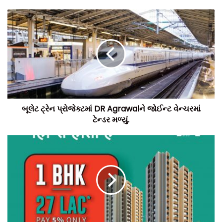
બૂલેટ ટ્રેન પ્રોજેક્ટમાં DR Agrawalને જોઈન્ટ વેન્ચરમાં
ટેન્ડર મળ્યું.