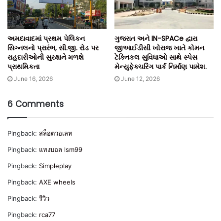
અમદાવાદમાં પ્રથમ પેલિકન
ગુજરાત અને IN-SPACe દ્વારા
સિગ્નલનો પ્રારંભ, સી.જી. રોડ પર
જીઆઈડીસી ખોરાજ ખાતે કોમન
રાહદારીઓની સુરક્ષાને મળશે
ટેક્નિકલ સુવિધાઓ સાથે સ્પેસ
પ્રાથમિકતા
મેન્યુફેક્ચરિંગ પાર્ક નિર્માણ પામેશ.
June 16, 2026
June 12, 2026
6 Comments
Pingback:
สล็อตวอเลท
Pingback:
แทงบอล lsm99
Pingback:
Simpleplay
Pingback:
AXE wheels
Pingback:
รีวิว
Pingback:
rca77