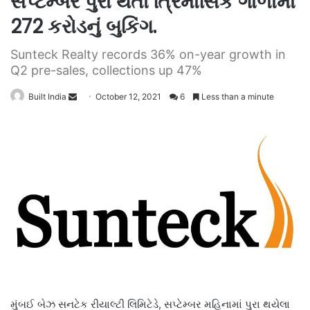
સપ્ટેમ્બરે પુરા થતા ત્રિમાસિક ગાળામાં
272 કરોડનું બુકિંગ.
Sunteck Realty records 36% on-year growth in
Q2 pre-sales, collections up 47%
Send
Built India
October 12, 2021
6
Less than a minute
an
email
મુંબઈ બેઝ સનટેક રીયાલ્ટી લિમિટેડે, સપ્ટેમ્બર મહિનામાં પુરા થયેલા