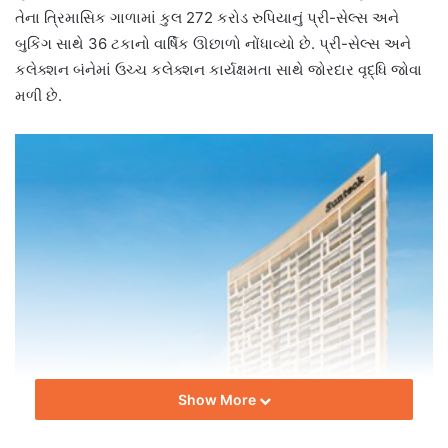
તેના ત્રિમાસિક ગાળામાં કુલ 272 કરોડ રુપિયાનું પ્રી-સેલ્સ અને
બુકિંગ સાથે 36 ટકાનો વાર્ષિક ઊછાળો નોંધાવ્યો છે. પ્રી-સેલ્સ અને
કલેક્શન બંનેમાં ઉચ્ચ કલેક્શન કાર્યક્ષમતા સાથે જોરદાર વૃદ્ધિ જોવા
મળી છે.
Show More