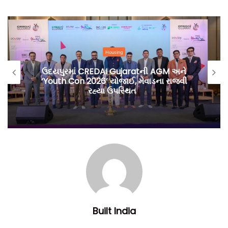
Housing
ઉદયપુરમાં CREDAI Gujaratની AGM અને
‘Youth Con 2026’ યોજાઈ, મેવાડના રાજવી
રહ્યા ઉપસ્થિત
ટીમ બિલ્ટ ઈન્ડિયા.
Built India