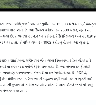
021-22માં એપ્રિલથી અત્યારસુધીમાં રૂ. 13,508 કરોડના પ્રોજેક્ટ્સ
વાદમાં શરૂ થયા છે. આ સિવાય વડોદરા રૂ. 2500 કરોડ, સુરત રૂ.
ૂ થયા છે. રાજ્યમાં રૂ. 4,444 કરોડના રેસિડેન્શિયલ અને રૂ. 6,919
ચ થયા હતા. કોમર્શિયલમાં રૂ. 1962 કરોડનું રોકાણ આવ્યું હતું.
મદાવાદના શાહીબાગ, મણિનગર જેવા જૂના વિસ્તારમાં રહેતા લોકો હવે
્તારમાં ઘણા નવા પ્રોજેક્ટ્સ શરૂ થયા છે. આ સિવાય ઇન્ફોસિટી
સણ, રાયસણ આસપાસના વિસ્તારોમાં ઘર ખરીદી રહ્યા છે. PDPU,
ં છે. ગાંધીનગરમાં ટાઉન પ્લાનિંગ હેઠળ ઘણી નવી જમીન ખુલ્લી થઈ
અમદાવાદની તુલનાએ ગાંધીનગર વધારે શાંત છે અને એટલે જ લોકો અહી
પ્રોજેન્ટસ વધ્યા છે.