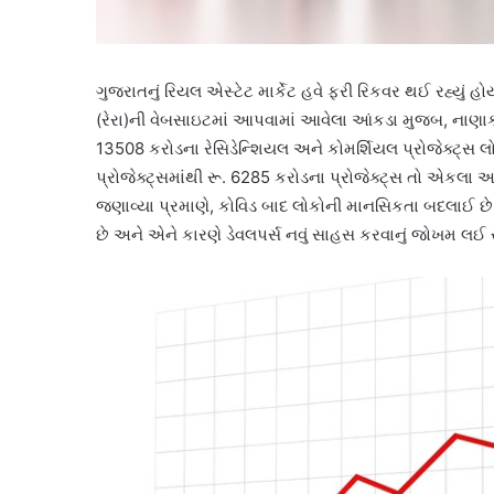
ગુજરાતનું રિયલ એસ્ટેટ માર્કેટ હવે ફરી રિકવર થઈ રહ્યું હ
(રેરા)ની વેબસાઇટમાં આપવામાં આવેલા આંકડા મુજબ, નાણાકીય વ
13508 કરોડના રેસિડેન્શિયલ અને કોમર્શિયલ પ્રોજેક્ટ્સ લ
પ્રોજેક્ટ્સમાંથી રૂ. 6285 કરોડના પ્રોજેક્ટ્સ તો એકલા 
જણાવ્યા પ્રમાણે, કોવિડ બાદ લોકોની માનસિકતા બદલાઈ છે. 
છે અને એને કારણે ડેવલપર્સ નવું સાહસ કરવાનું જોખમ લઈ ર