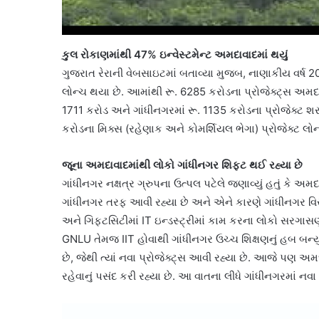
કુલ રોકાણમાંથી 47% ઇન્વેસ્ટમેન્ટ અમદાવાદમાં થયું
ગુજરાત રેરાની વેબસાઇટમાં બતાવ્યા મુજબ, નાણાકીય વર્ષ 2
લોન્ચ થયા છે. આમાંથી રૂ. 6285 કરોડના પ્રોજેક્ટ્સ અમદા
1711 કરોડ અને ગાંધીનગરમાં રૂ. 1135 કરોડના પ્રોજેક્ટ શર
કરોડના મિક્સ (રહેણાક અને કોમર્શિયલ ભેગા) પ્રોજેક્ટ લોન્
જૂના અમદાવાદમાંથી લોકો ગાંધીનગર શિફ્ટ થઈ રહ્યા છે
ગાંધીનગર નક્ષત્ર ગ્રુપના ઉત્પલ પટેલે જણાવ્યું હતું કે અ
ગાંધીનગર તરફ આવી રહ્યા છે અને એને કારણે ગાંધીનગર વિસ
અને ગિફ્ટસિટીમાં IT ઇન્ડસ્ટ્રીમાં કામ કરના લોકો સરગા
GNLU તેમજ IIT હોવાથી ગાંધીનગર ઉચ્ચ શિક્ષણનું હબ બન્યુ
છે, જેથી ત્યાં નવા પ્રોજેક્ટ્સ આવી રહ્યા છે. આજે પણ 
રહેવાનું પસંદ કરી રહ્યા છે. આ વાતના લીધે ગાંધીનગરમાં નવા 