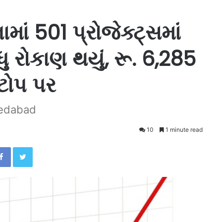
માં 501 પ્રોજેક્ટ્સમાં
ુ રોકાણ થયું, રૂ. 6,285
ટોપ પર
medabad
10
1 minute read
Facebook
Twitter