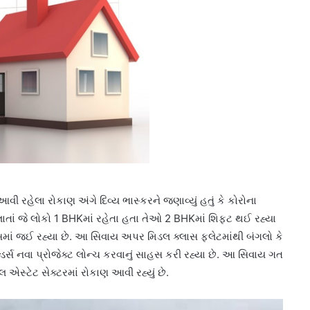
ી રહેલા રોકાણ અંગે દિવ્ય ભાસ્કરને જણાવ્યું હતું કે કોરોના
તાં જે લોકો 1 BHKમાં રહેતા હતા તેઓ 2 BHKમાં શિફ્ટ થઈ રહ્યા
ટ્સમાં જઈ રહ્યા છે. આ સિવાય અપર મિડલ ક્લાસ ફ્લેટમાંથી બંગલો કે
્ડર્સ નવા પ્રોજેક્ટ લોન્ચ કરવાનું સાહસ કરી રહ્યા છે. આ સિવાય ગત
યલ એસ્ટેટ સેક્ટરમાં રોકાણ આવી રહ્યું છે.