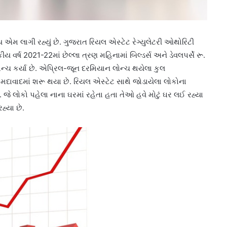
ોય એમ લાગી રહ્યું છે. ગુજરાત રિયલ એસ્ટેટ રેગ્યુલેટરી ઓથોરિટી
ર્ષ 2021-22માં છેલ્લા ત્રણ મહિનામાં બિલ્ડર્સ અને ડેવલપર્સે રૂ.
ોન્ચ કર્યા છે. એપ્રિલ-જૂન દરમિયાન લોન્ચ થયેલા કુલ
અમદાવાદમાં શરૂ થયા છે. રિયલ એસ્ટેટ સાથે જોડાયેલા લોકોના
જે લોકો પહેલા નાના ઘરમાં રહેતા હતા તેઓ હવે મોટું ઘર લઈ રહ્યા
હ્યા છે.