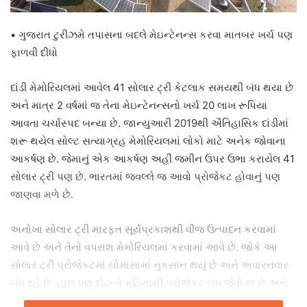
• ગુજરાત ટુરીઝમે તપાસના બદલે મેઇન્ટેનન્સ કરવા માતબર ખર્ચ પણ
ફાળવી દીધો
દાંડી મેમોરિયલમાં આવેલ 41 સોલાર ટ્રી કેટલાક સમયથી બંધ થયા છે
અને માત્ર 2 વર્ષમાં જ તેના મેઇન્ટેનન્સનો ખર્ચ 20 લાખ રૂપિયા
આવતા ચર્ચાસ્પદ બન્યા છે. જાન્યુઆરી 2019થી ઐતિહાસિક દાંડીમાં
શરૂ થયેલ સોલ્ટ સત્યાગ્રહ મેમોરિયલમાં લોકો માટે અનેક જોવાના
આકર્ષણ છે. જેમાનું એક આકર્ષણ અહીં જમીન ઉપર ઉભા કરાયેલ 41
સોલાર ટ્રી પણ છે. ભારતમાં જવલ્લે જ આવો પ્રોજેકટ હોવાનું પણ
જાણવા મળે છે.
અનોખા સોલાર ટ્રી મારફત સૂર્યપ્રકાશથી વીજ ઉત્પાદન કરવામાં
આવે છે અને તેનો વપરાશ મેમોરિયલમાં કરવામાં આવે છે. જોકે આ
સોલાર ટ્રી પ્રોજેકટમાં ચોમાસામાં નુકસાન થયું છે અને અવારનવાર
બંધ રહે છે. હાલ પણ દોઢ-બે મહિનાથી પ્રોજેકટ બંધ જેવો જ છે અને
ત્યાંથી વીજ મળતી ન હોવાનું જાણવા મળ્યું છે. આ ખોટકાયેલ સોલાર