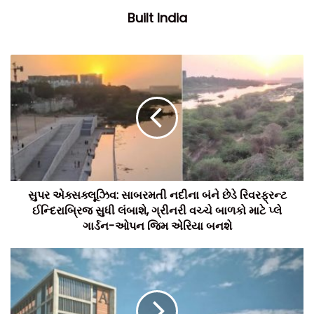
Built India
સુપર એક્સક્લૂઝિવ: સાબરમતી નદીના બંને છેડે રિવરફ્રન્ટ
ઈન્દિરાબ્રિજ સુધી લંબાશે, ગ્રીનરી વચ્ચે બાળકો માટે પ્લે
ગાર્ડન-ઓપન જિમ એરિયા બનશે