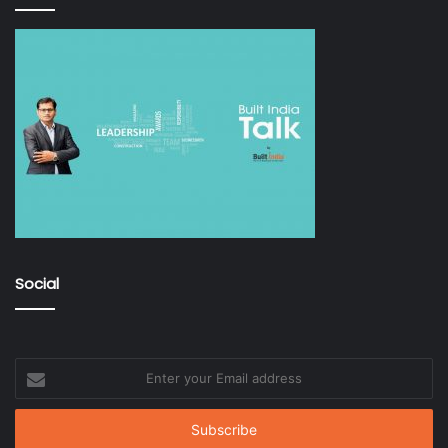
Social
Enter
your
Email
address