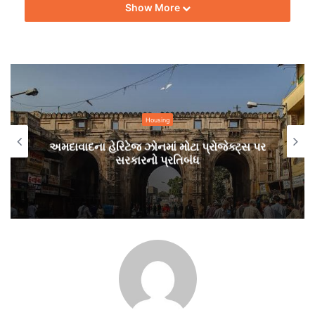
Show More
ટ્રી પ્રોજેકટને હવે માત્ર બે વર્ષમાં જ રીપેર અને મેઇન્ટેનન્સ કરવાનો
નિર્ણય કરાયો છે અને તેના ખર્ચનો અંદાજ 20.28 લાખ રૂપિયા જેટલો
માતબર મુકાયો છે, જે મેઇન્ટેનન્સ કરવા ગુજરાત ટુરિઝમે જાહેરાત
પણ બહાર પાડી છે.
કેબલ ફોલ્ટની ચર્ચા, ડિઝાઇનમાં ખામી!
સોલાર ટ્રી પ્રોજેકટમાં જે ખામી સર્જાઈ છે તે મુખ્યત્વે કેબલ ફોલ્ટની
Housing
હોવાનું જાણવા મળે છે. ચોમાસામાં વરસાદી પાણીથી આ મુશ્કેલી
અમદાવાદના હેરિટેજ ઝોનમાં મોટા પ્રોજેક્ટ્સ પર
સર્જાઈ રહી છે. જોકે ચોમાસામાં વરસાદ પડતો હોય છે તેથી તેના
સરકારનો પ્રતિબંધ
પાણીને ધ્યાને લઇ શું ડિઝાઇન ન બનાવાઈ હતી ?
ટીમ બિલ્ટ ઈન્ડિયા, સૌજન્ય દિવ્ય ભાસ્કર