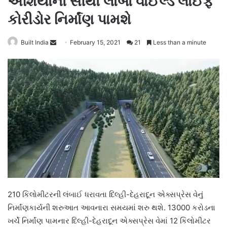
એશિયાનો સૌથી લાંબો વાઈલ્ડ લાઈફ
કોરીડોર નિર્માંણ પામશે
Send
Built India
February 15, 2021
21
Less than a minute
an
email
210 કિલોમીટરની લંબાઈ ધરાવતા દિલ્હી-દેહરાદૂન એક્સપ્રેસ વેનું
નિર્માંણકાર્યની શરુઆત આવનારા સમયમાં શરુ થશે. 13000 કરોડના
ખર્ચે નિર્માંણ પામનાર દિલ્હી-દેહરાદૂન એક્સપ્રેસ વેમાં 12 કિલોમીટર