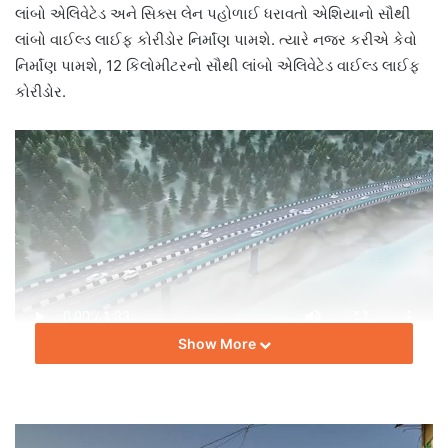
લાંબો એલિવેટેડ અને સિક્સ લેન પહોળાઈ ધરાવતો એશિયાનો સૌથી
લાંબો વાઈલ્ડ લાઈફ કોરીડોર નિર્માંણ પામશે. ત્યારે નજર કરીએ કેવો
નિર્માંણ પામશે, 12 કિલોમીટરનો સૌથી લાંબો એલિવેટેડ વાઈલ્ડ લાઈફ
કોરીડોર.
Show More
ટીમ બિલ્ટ ઈન્ડિયા.