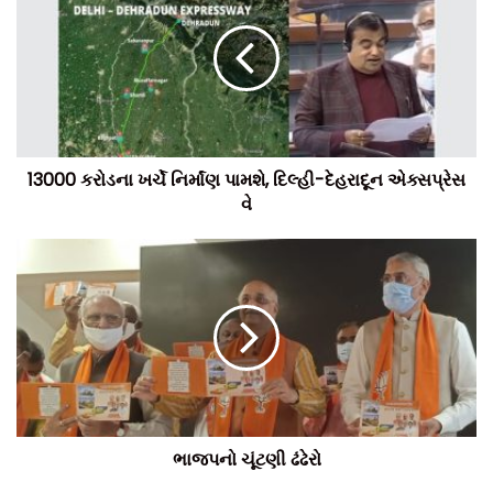
13000 કરોડના ખર્ચે નિર્માંણ પામશે, દિલ્હી-દેહરાદૂન એક્સપ્રેસ
વે
ભાજપનો ચૂંટણી ઢંઢેરો