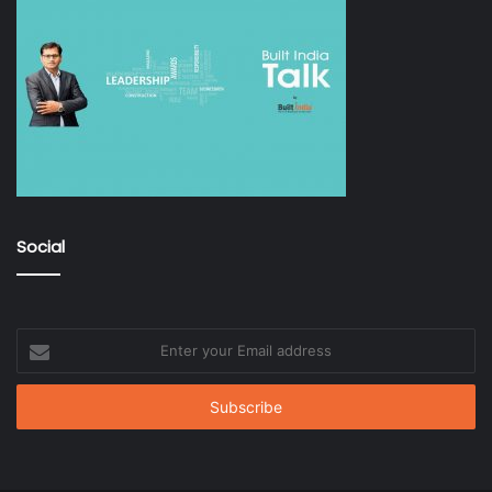
Social
Enter
your
Email
address