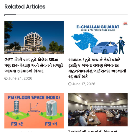
Related Articles
GIFT સિટી બાદ હવે ધોલેરા SIRમાં
સાવધાન ! હવે પાંચ કે તેથી વધારે
પણ દારૂ વેચાણ અને સેવનને મંજૂરી
ટ્રાફિક ભંગના ચલણ મેળવનાર
આપવા સરકારનો વિચાર.
વાહનચાલકોનું લાઈસન્સ અસ્થાયી
રદ્ થઈ શકે
June 24, 2026
June 17, 2026
1 જુલાઈથી મકાનોની કિંમતમાં