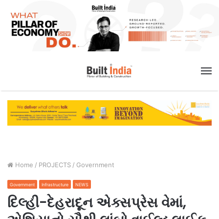
M
Home
/
PROJECTS
/
Government
Government
Infrastructure
NEWS
દિલ્હી-દેહરાદૂન એક્સપ્રેસ વેમાં,