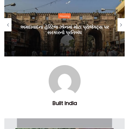
Housing
અમદાવાદના હેરિટેજ ઝોનમાં મોટા પ્રોજેક્ટ્સ પર
સરકારનો પ્રતિબંધ
Built India