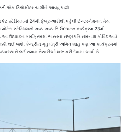
ાં કરી એક કિલોમીટર ચાલીને આવવું પડશે
રિકેટ સ્ટેડિયમમાં 24મી ફેબ્રુઆરીથી પહેલી ઈન્ટરનેશનલ મેચ
િત મોટેરા સ્ટેડિયમનો ભવ્ય ભવ્યાતિ ઉદઘાટન કાર્યક્રમ 23મી
શે. આ ઉદઘાટન કાર્યક્રમમાં ભારતના રાષ્ટ્રપતિ રામનાથ કોવિંદ આવે
ક્કી થઈ જશે. કેન્દ્રીય ગૃહમંત્રી અમિત શાહ પણ આ કાર્યક્રમમાં
 વ્યવસ્થાને લઈ તમામ તૈયારીઓ શરૂ કરી દેવામાં આવી છે.