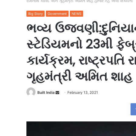
રામનાથ કોવિંદ અને ગૃહમંત્રી અમિત શાહ હાજર રહે એવી શક્યતા
Big Story
Government
NEWS
ભવ્ય ઉજવણી:દુનિયાના
સ્ટેડિયમનો 23મી ફ
કાર્યક્રમ, રાષ્ટ્રપતિ
ગૃહમંત્રી અમિત શાહ
Send
Built India
February 13, 2021
an
email