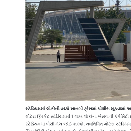
સ્ટેડિયમમાં લોકોની વચ્ચે ખાનગી ડ્રેસમાં પોલીસ મૂકવામાં 
મોટેરા ક્રિકેટ સ્ટેડિયમમાં 1 લાખ લોકોના બેસવાની કેપેસિટ
સ્ટેડિયમમાં બેસી મેચ જોઈ શકશે. નવનિર્મિત મોટેરા સ્ટેડિયમમ