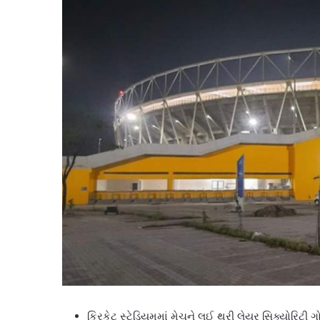
ક્રિકેટ સ્ટેડિયમમાં મેચને લઈ થ્રી લેયર સિક્યોરિટી