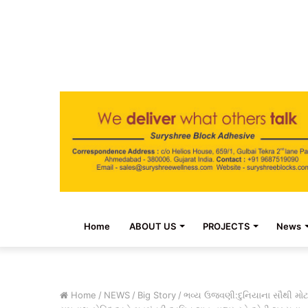
Home
ABOUT US
PROJECTS
News
Home
/
NEWS
/
Big Story
/
ભવ્ય ઉજવણી:દુનિયાના સૌથી મોટા 