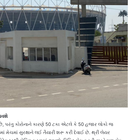
આવશે
ી છે, પરંતુ કોરોનાને કારણે 50 ટકા એટલે કે 50 હજાર લોકો જ
ાં મેચમાં સુરક્ષાને લઈ તૈયારી શરૂ કરી દેવાઈ છે. થ્રી લેયર