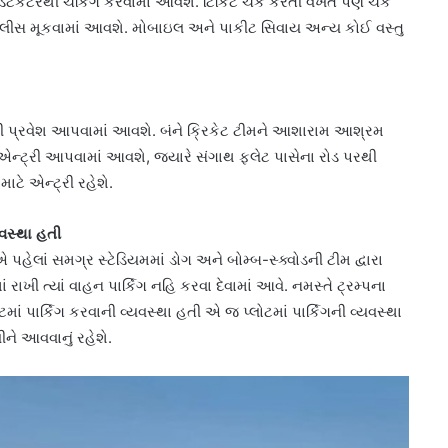
 ડિટેકટરથી ચેકિંગ કરવામાં આવશે. ટિકિટ ચેક કરતી વખતે પણ ચેક
ં પોલીસ મૂકવામાં આવશે. મોબાઇલ અને પાકીટ સિવાય અન્ય કોઈ વસ્તુ
થી પ્રવેશ આપવામાં આવશે. બંને ક્રિકેટ ટીમને આશારામ આશ્રમ
ી એન્ટ્રી આપવામાં આવશે, જ્યારે સંગાથ ફ્લેટ પાસેના રોડ પરથી
ે એન્ટ્રી રહેશે.
વસ્થા હતી
ાં સમગ્ર સ્ટેડિયમમાં ડોગ અને બોમ્બ-સ્ક્વોડની ટીમ દ્વારા
ં રાખી ત્યાં વાહન પાર્કિગ નહિ કરવા દેવામાં આવે. નમસ્તે ટ્રમ્પના
ાં પાર્કિગ કરવાની વ્યવસ્થા હતી એ જ પ્લોટમાં પાર્કિગની વ્યવસ્થા
ે આવવાનું રહેશે.