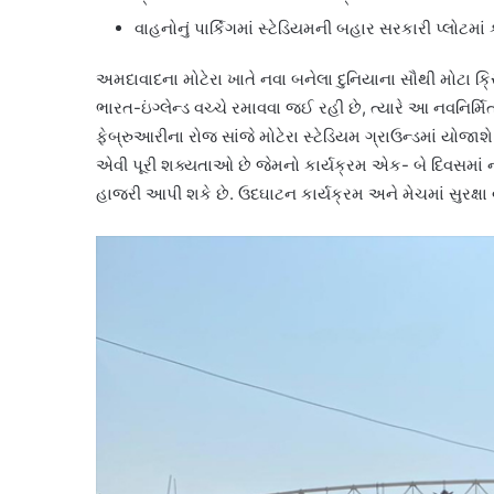
વાહનોનું પાર્કિગમાં સ્ટેડિયમની બહાર સરકારી પ્લોટમ
અમદાવાદના મોટેરા ખાતે નવા બનેલા દુનિયાના સૌથી મોટા ક્
ભારત-ઇંગ્લેન્ડ વચ્ચે રમાવવા જઈ રહી છે, ત્યારે આ નવનિર્મ
ફેબ્રુઆરીના રોજ સાંજે મોટેરા સ્ટેડિયમ ગ્રાઉન્ડમાં યોજા
એવી પૂરી શક્યતાઓ છે જેમનો કાર્યક્રમ એક- બે દિવસમાં ન
હાજરી આપી શકે છે. ઉદઘાટન કાર્યક્રમ અને મેચમાં સુરક્ષા