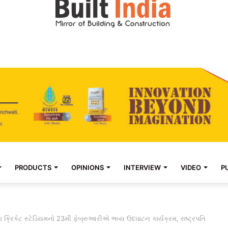
PRODUCTS
OPINIONS
INTERVIEW
VIDEO
P
ક્રિકેટ સ્ટેડિયમનો 23મી ફેબ્રુઆરીએ ભવ્ય ઉદઘાટન કાર્યક્રમ, રાષ્ટ્રપતિ