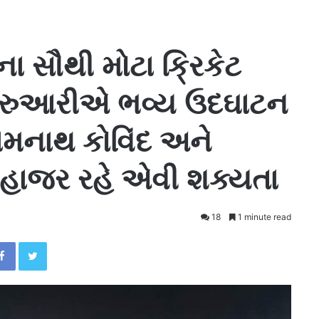
 સૌથી મોટા ક્રિકેટ
ેબ્રુઆરીએ ભવ્ય ઉદઘાટન
 રામનાથ કોવિંદ અને
 હાજર રહે એવી શક્યતા
18
1 minute read
Facebook
Twitter