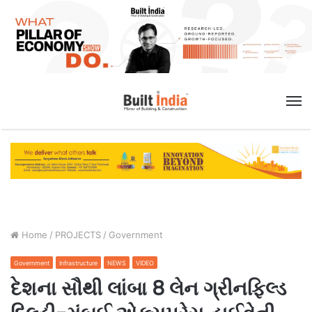
M
Home
/
PROJECTS
/
Government
Government
Infrastructure
NEWS
VIDEO
દેશના સૌથી લાંબા 8 લેન ગ્રીનફિલ્ડ