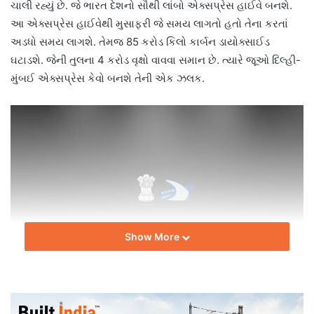
ચાલી રહ્યું છે. જે ભારત દેશનો સૌથી લાંબો એક્સપ્રેસ હાઈવે બનશે.
આ એક્સપ્રેસ હાઈવેથી મુસાફરી જે સમય લાગતો હતો તેના કરતાં
અડધો સમય લાગશે. તેમજ 85 કરોડ કિલો કાર્બન ડાયોક્સાઈડ
ઘટાડશે. જેની તુલના 4 કરોડ વૃક્ષો વાવવા સમાન છે. ત્યારે જૂઓ દિલ્હી-
મુંબઈ એક્સપ્રેસ કેવો બનશે તેની એક ઝલક.
Show More
ટીમ બિલ્ટ ઈન્ડિયા.