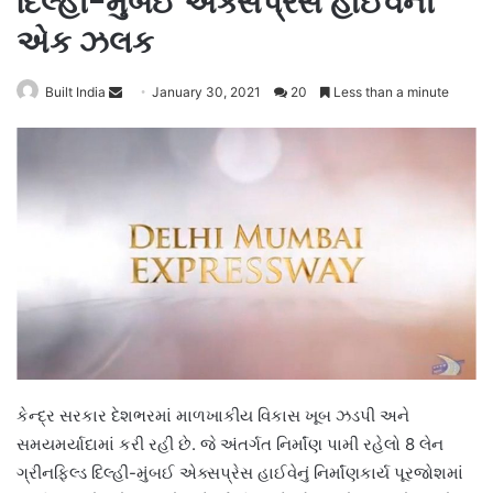
દિલ્હી-મુંબઈ એક્સપ્રેસ હાઈવેની
એક ઝલક
Send
Built India
January 30, 2021
20
Less than a minute
an
email
કેન્દ્ર સરકાર દેશભરમાં માળખાકીય વિકાસ ખૂબ ઝડપી અને
સમયમર્યાદામાં કરી રહી છે. જે અંતર્ગત નિર્માંણ પામી રહેલો 8 લેન
ગ્રીનફિલ્ડ દિલ્હી-મુંબઈ એક્સપ્રેસ હાઈવેનું નિર્માંણકાર્ય પૂરજોશમાં