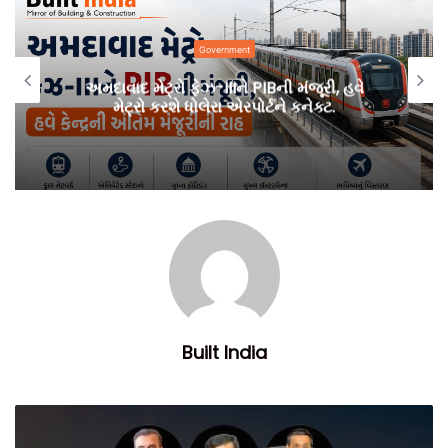
Government
અમદાવાદ મેટ્રો ફેઝ-IIIને PIBની મંજૂરી, હવે
મેટ્રો કરશે ધોલેરા એરપોર્ટને કનેક્ટ.
Built India