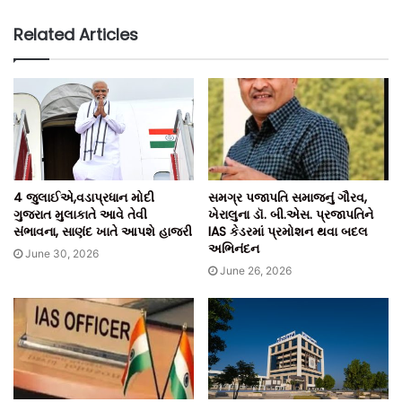
Related Articles
4 જુલાઈએ,વડાપ્રધાન મોદી
સમગ્ર પજાપતિ સમાજનું ગૌરવ,
ગુજરાત મુલાકાતે આવે તેવી
ખેરાલુના ડૉ. બી.એસ. પ્રજાપતિને
સંભાવના, સાણંદ ખાતે આપશે હાજરી
IAS કેડરમાં પ્રમોશન થવા બદલ
અભિનંદન
June 30, 2026
June 26, 2026