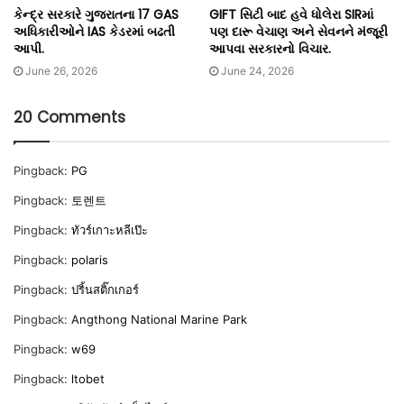
કેન્દ્ર સરકારે ગુજરાતના 17 GAS
GIFT સિટી બાદ હવે ધોલેરા SIRમાં
અધિકારીઓને IAS કેડરમાં બઢતી
પણ દારૂ વેચાણ અને સેવનને મંજૂરી
આપી.
આપવા સરકારનો વિચાર.
June 26, 2026
June 24, 2026
20 Comments
Pingback:
PG
Pingback:
토렌트
Pingback:
ทัวร์เกาะหลีเป๊ะ
Pingback:
polaris
Pingback:
ปริ้นสติ๊กเกอร์
Pingback:
Angthong National Marine Park
Pingback:
w69
Pingback:
ltobet