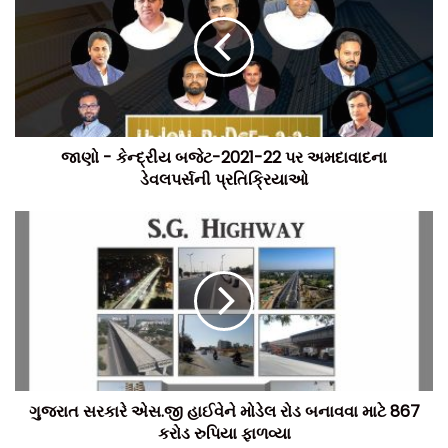
જાણો - કેન્દ્રીય બજેટ-2021-22 પર અમદાવાદના
ડેવલપર્સની પ્રતિક્રિયાઓ
ગુજરાત સરકારે એસ.જી હાઈવેને મોડેલ રોડ બનાવવા માટે 867
કરોડ રુપિયા ફાળવ્યા