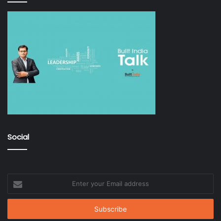
Social
Enter
your
Email
address