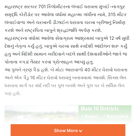
મહારાષ્ટ્ર સરકાર 701 કિલોમીટરના લંબાઈ ધરાવતા મુંબઈ-નાગપુર
સમૃદ્ધિ કોરીડોર પર આવેલા વર્ધામાં મહાત્મા ગાંધીના નામે, 315 મીટર
લંબાઈવાળા અને ચરખાની ડીઝાઈન ધરાવતા ચરખા બ્રીજનું નિર્માંણ
કરશે અને રાષ્ટ્રપિતા બાપુને શ્રદ્ધાંજલિ અર્પણ કરશે.
મહારાષ્ટ્રના વર્ધામાં આવેલા સેવાગ્રામ આશ્રમમાં બાપુએ 12 વર્ષ સુધી
દેશનું નેતૃત્વ કર્યું હતું. બાપુએ ચરખા સાથે સ્વદેશી આંદોલન શરૂ કર્યું
હતુ અને વિદેશી સામાન ખરીદવાને બદલે સાથી દેશવાસીઓને જાતે જ
પોતાના કપડાં તૈયાર કરવા પ્રોત્સાહન આપ્યું હતુ.
આ પુલને ત્રણ પૈડા હશે. બે મોટા આરાવાળો 40 મીટર ઘેરાવો ધરાવતા
અને એક પૈડુ 16 મીટર ઘેરાવો ધરાવતું બનાવવામાં આવશે. સિક્સ લેન
ધરાવતા માર્ગ પર વર્ધા નદી પર પુલ બનશે અને પુલ પર બે સર્વિસ લેન
પણ હશે.
Show More