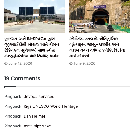
ગુજરાત અને IN-SPACe દ્વારા
ઝોજિલા ટનલનો ઐતિહાસિક
જીઆઈડીસી ખોરાજ ખાતે કોમન
બ્રેકથ્રૂ, જમ્મુ-કાશ્મીર અને
ટેક્નિકલ સુવિધાઓ સાથે સ્પેસ
લદ્દાખ વચ્ચે વર્ષભર કનેક્ટિવિટીનો
મેન્યુફેક્ચરિંગ પાર્ક નિર્માણ પામેશ.
માર્ગ મોકળો
June 12, 2026
June 9, 2026
19 Comments
Pingback:
devops services
Pingback:
Riga UNESCO World Heritage
Pingback:
Dan Helmer
Pingback:
ตรวจ nipt ราคา