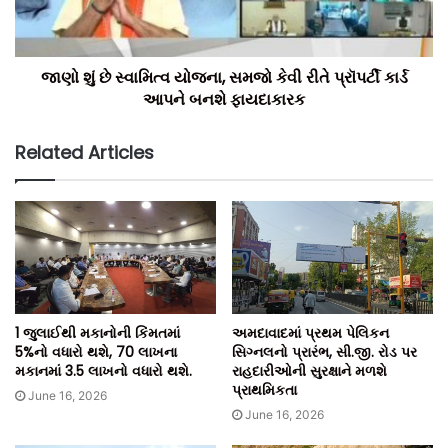
ટીમ બિલ્ટ ઈન્ડિયા.
જાણો શું છે સ્વામિત્વ યોજના, સમજો કેવી રીતે પ્રૉપર્ટી કાર્ડ
આપને બનશે ફાયદાકારક
Related Articles
1 જુલાઈથી મકાનોની કિંમતમાં
અમદાવાદમાં પ્રથમ પેલિકન
5%નો વધારો થશે, 70 લાખના
સિગ્નલનો પ્રારંભ, સી.જી. રોડ પર
મકાનમાં 3.5 લાખનો વધારો થશે.
રાહદારીઓની સુરક્ષાને મળશે
પ્રાથમિકતા
June 16, 2026
June 16, 2026