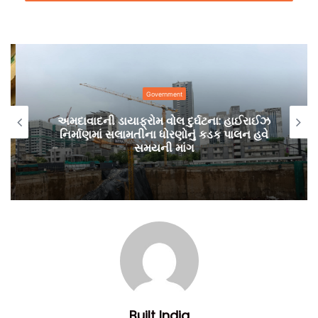
Government
અમદાવાદની ડાયાફ્રોમ વોલ દુર્ઘટના: હાઈરાઈઝ
ચરખો એ દેશની આત્મનિર્ભરતાનું પ્રતિક
નિર્માણમાં સલામતીના ધોરણોનું કડક પાલન હવે
પુલની ડીઝાઈન કરનાર ડિઝાઈન ફેક્ટ ઈન્ડિયા પ્રાઈવેટ લિમિટેડના
સમયની માંગ
ડાયરેક્ટર દીપ ડેના જણાવ્યાનુસાર, આ પુલની ડીઝાઈન ભારત દેશને
આત્મનિર્ભરતા તરીકે પ્રોત્સાહન આપે છે તેથી, આ થીમની પસંદગી
કરવામાં આવી છે. ચરખો એ આત્મનિર્ભર અને મેક-ઈન-ઈન્ડિયા
અભિગમનું પ્રતિનિધિત્વ કરે છે તથા વર્ધા પણ એક પ્રતિકાત્મક ઓળખ
છે.
ડીઝાઈન કર્તા કંપનીના અધિકારીઓના મતે પુલની ડિઝાઈન તૈયાર કરી
દેવામાં આવી છે અને 1 મે, 2020 સુધીમાં 701 કિલોમીટરના કોરીડોરનું
નિર્માંણ કરવાની શરુ કરવામાં આવશે તેવી શક્યતા રહેલી છે. કુલ
55000 કરોડના ખર્ચે નિર્માંણ પામનાર મહારાષ્ટ્ર સરકારના આ
Built India