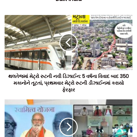
મહાત્વાકાંક્ષી કોરીડોર કુલ 10 જિલ્લા, 26 તાલુકા અને 392 ગામોને
જોડશે.
થલતેજમાં મેટ્રો રુટની નવી ડિઝાઈન: 5 વર્ષના વિવાદ બાદ 350
મકાનોને તૂટતાં, પ્રથમવાર મેટ્રો રુટની ડીઝાઈનમાં કરાયો
ફેરફાર
મુંબઈ-નાગપુર કોરિડોર પર કુલ 33 બ્રીજ નિર્માંણ પામશે
કોરિડોર સાથે તૈયાર થનારા 33 મુખ્ય પુલોમાં વર્ધા, બુલઢાણા, નાસિક,
થાણે તથા નાગપુરના પાંચ પુલોમાં પ્રસિદ્ધ ડિઝાઈન હશે. વર્ધા ઉપરાંત
અન્ય ચાર પુલોની ડિઝાઈન અંગે વિચારણા કરવામાં આવી રહી છે.