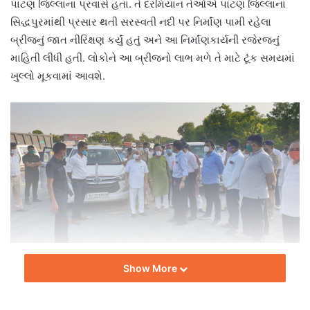
પાટણ જિલ્લાના પ્રવાસે હતા. તે દરમિયાન તેઓએ પાટણ જિલ્લાના
સિદ્ધપુરમાંથી પ્રસાર થતી સરસ્વતી નદી પર નિર્માંણ પામી રહેલા
બ્રીજનું જાત નીરિક્ષણ કર્યું હતું અને આ નિર્માંણકાર્યની રજેરજનું
માહિતી લીધી હતી. લોકોને આ બ્રીજનો લાભ મળે તે માટે ટૂંક સમયમાં
ખુલ્લો મૂકવામાં આવશે.
ટીમ બિલ્ટ ઈન્ડિયા.
Show More