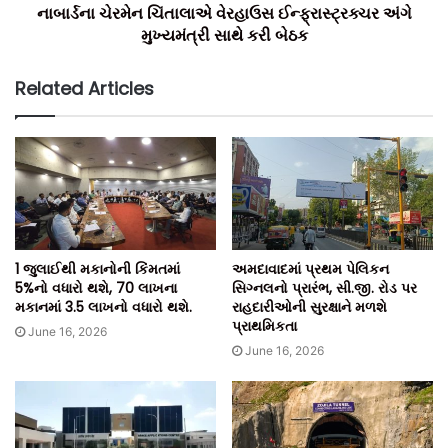
નાબાર્ડના ચેરમેન ચિંતાલાએ વેરહાઉસ ઈન્ફ્રાસ્ટ્રક્ચર અંગે
મુખ્યમંત્રી સાથે કરી બેઠક
Related Articles
1 જુલાઈથી મકાનોની કિંમતમાં
અમદાવાદમાં પ્રથમ પેલિકન
5%નો વધારો થશે, 70 લાખના
સિગ્નલનો પ્રારંભ, સી.જી. રોડ પર
મકાનમાં 3.5 લાખનો વધારો થશે.
રાહદારીઓની સુરક્ષાને મળશે
પ્રાથમિકતા
June 16, 2026
June 16, 2026