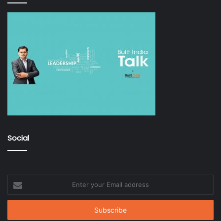
Social
Enter
your
Email
address