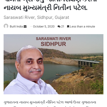
નાયબ મુખ્યમંત્રી નિતીન પટેલ.
Saraswati River, Sidhpur, Gujarat
Send
Built India
October 5, 2020
21
Less than a minute
an
email
ગુજરાતના નાયબ મુખ્યમંત્રી નીતિન પટેલ આજે ઉત્તર ગુજરાતના