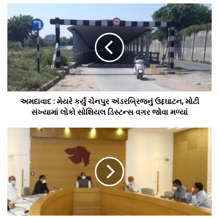
અમદાવાદ : મેયરે કર્યું ચેનપુર અંડરબ્રિજનું ઉદ્દઘાટન, મોટી
સંખ્યામાં લોકો સોશિયલ ડિસ્ટન્સ વગર જોવા મળ્યાં