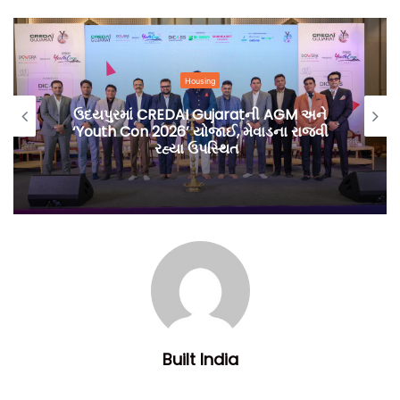
Housing
ઉદયપુરમાં CREDAI Gujaratની AGM અને
‘Youth Con 2026’ યોજાઈ, મેવાડના રાજવી
રહ્યા ઉપસ્થિત
Built India