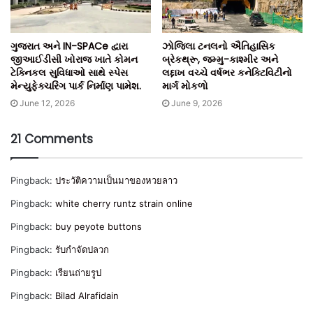
ગુજરાત અને IN-SPACe દ્વારા
ઝોજિલા ટનલનો ઐતિહાસિક
જીઆઈડીસી ખોરાજ ખાતે કોમન
બ્રેકથ્રૂ, જમ્મુ-કાશ્મીર અને
ટેક્નિકલ સુવિધાઓ સાથે સ્પેસ
લદ્દાખ વચ્ચે વર્ષભર કનેક્ટિવિટીનો
મેન્યુફેક્ચરિંગ પાર્ક નિર્માણ પામેશ.
માર્ગ મોકળો
June 12, 2026
June 9, 2026
21 Comments
Pingback:
ประวัติความเป็นมาของหวยลาว
Pingback:
white cherry runtz strain online
Pingback:
buy peyote buttons
Pingback:
รับกำจัดปลวก
Pingback:
เรียนถ่ายรูป
Pingback:
Bilad Alrafidain