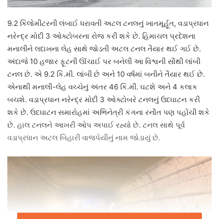
9.2 કિલોમીટરની લંબાઈ ધરાવતી અટલ ટનલનું ખાતમૂર્હૂત, વડાપ્રધાન
નરેન્દ્ર મોદી 3 ઓક્ટોબરના રોજ કરી શકે છે. હિમાચલ પ્રદેશના
મનાલીને લદાખના લેહ સાથે જોડતી અટલ ટનલ તૈયાર થઈ ગઈ છે.
અંદાજે 10 હજાર ફૂટની ઊંચાઈ પર બનેલી આ વિશ્વની સૌથી લાંબી
ટનલ છે. એ 9.2 કિ.મી. લાંબી છે અને 10 વર્ષમાં બનીને તૈયાર થઈ છે.
એનાથી મનાલી-લેહ વચ્ચેનું અંતર 46 કિ.મી. ઘટશે અને 4 કલાક
બચશે. વડાપ્રધાન નરેન્દ્ર મોદી 3 ઓક્ટોબરે ટનલનું ઉદઘાટન કરી
શકે છે. ઉદઘાટન સમારોહમાં અભિનેત્રી કંગના રનૌત પણ પહોંચી શકે
છે. હાલ ટનલને આખરી ઓપ અપાઈ રહ્યો છે. ટનલ સાથે પૂર્વ
વડાપ્રધાન અટલ બિહારી વાજપેયીનું નામ જોડાયું છે.