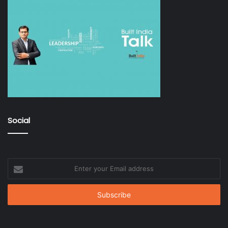
Social
Enter
your
Email
address