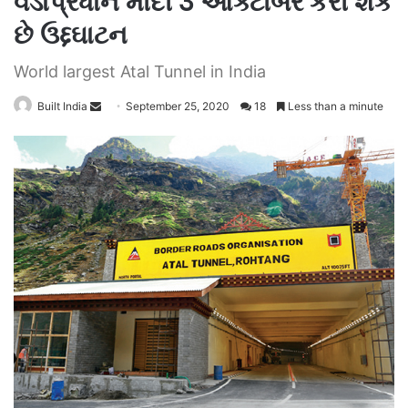
વડાપ્રધાન મોદી 3 ઓક્ટોબરે કરી શકે
છે ઉદ્દઘાટન
World largest Atal Tunnel in India
Send
Built India
September 25, 2020
18
Less than a minute
an
email