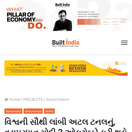
M
Home
/
PROJECTS
/
Government
Government
Infrastructure
NEWS
વિશ્વની સૌથી લાંબી અટલ ટનલનું,