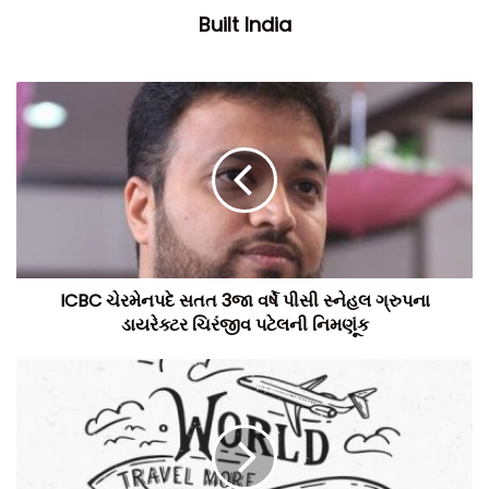
Built India
વિશ્વની સૌથી લાંબી અટલ
ટનલની એક ઝલક
ટનલ નિર્માંણ ખર્ચ – 2,958 કરોડ
ICBC ચેરમેનપદે સતત 3જા વર્ષે પીસી સ્નેહલ ગ્રુપના
ડાયરેક્ટર ચિરંજીવ પટેલની નિમણૂંક
ટનલ નિર્માંણમાં કુલ 14508 મેટ્રિક સ્ટીલ વપરાયું.
2,37, 596 મેટ્રિક સિમેન્ટનો ઉપયોગ થયો.