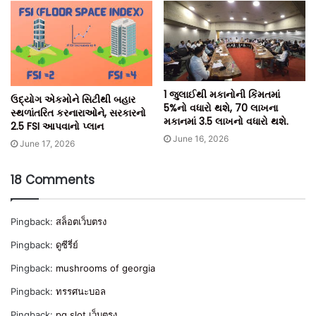
1 જુલાઈથી મકાનોની કિંમતમાં
ઉદ્યોગ એકમોને સિટીથી બહાર
5%નો વધારો થશે, 70 લાખના
સ્થળાંતરિત કરનારાઓને, સરકારનો
મકાનમાં 3.5 લાખનો વધારો થશે.
2.5 FSI આપવાનો પ્લાન
June 16, 2026
June 17, 2026
18 Comments
Pingback:
สล็อตเว็บตรง
Pingback:
ดูซีรี่ย์
Pingback:
mushrooms of georgia
Pingback:
ทรรศนะบอล
Pingback:
pg slot เว็บตรง