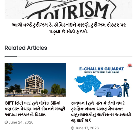
14 લાખ ઘનમીટર ભેખડો ખોદાઈ.
આજે વર્લ્ડ ટુરીઝમ ડે, કોવિડ-19ને કારણે, ટુરીઝમ સેક્ટર પર
500 મીટરના અંતરે ઈમર્જન્સી એક્ઝિટ.
પડ્યો છે મોટો ફટકો.
150 મીટરના અંતરે.
Related Articles
4-જીની સુવિધા પણ ઉપલબ્ધ
10.5 મીટર પહોળી અને 10 મીટર ઊંચી છે ટનલ.
60 મીટરના અંતરે સીસીટીવી પણ છે.
GIFT સિટી બાદ હવે ધોલેરા SIRમાં
સાવધાન ! હવે પાંચ કે તેથી વધારે
ટીમ બિલ્ટ ઈન્ડિયા.
પણ દારૂ વેચાણ અને સેવનને મંજૂરી
ટ્રાફિક ભંગના ચલણ મેળવનાર
આપવા સરકારનો વિચાર.
વાહનચાલકોનું લાઈસન્સ અસ્થાયી
રદ્ થઈ શકે
June 24, 2026
June 17, 2026