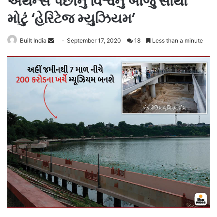
એથેન્સ પછીનું વિશ્વનું બીજું સૌથી
મોટું ‘હેરિટેજ મ્યુઝિયમ’
Send
Built India
September 17, 2020
18
Less than a minute
an
email