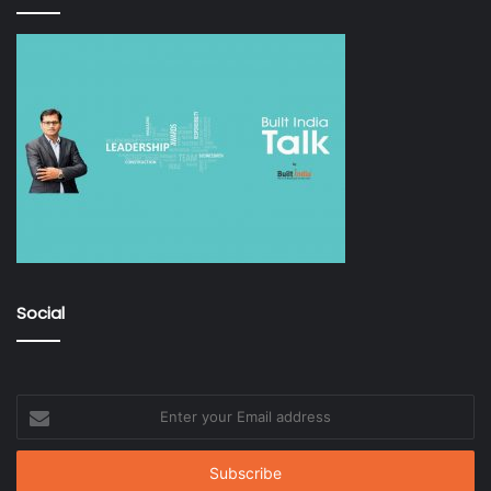
Social
Enter
your
Email
address