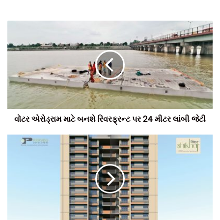
કામગીરી હાથ ધરાઈ રહી છે અને એનું કામ 2021ની શરૂઆતમાં શરૂ
થશે.
ટીમ બિલ્ટ ઈન્ડિયા, સૌજન્ય દિવ્ય ભાસ્કર
વોટર એરોડ્રામ માટે બનશે રિવરફ્રન્ટ પર 24 મીટર લાંબી જેટી