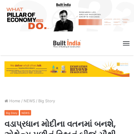
M
Home
/
NEWS
/
Big Story
Big Story
NEWS
વડાપ્રધાન મોદીના વતનમાં બનશે,