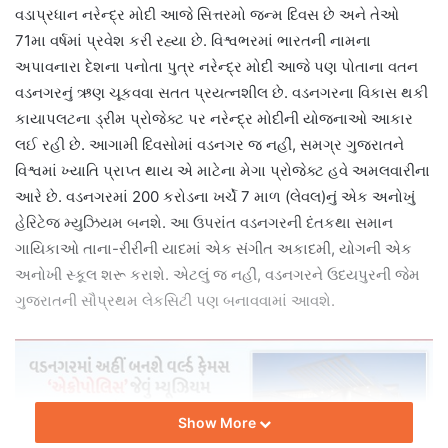
વડાપ્રધાન નરેન્દ્ર મોદી આજે સિત્તરમો જન્મ દિવસ છે અને તેઓ
71મા વર્ષમાં પ્રવેશ કરી રહ્યા છે. વિશ્વભરમાં ભારતની નામના
અપાવનારા દેશના પનોતા પુત્ર નરેન્દ્ર મોદી આજે પણ પોતાના વતન
વડનગરનું ઋણ ચૂકવવા સતત પ્રયત્નશીલ છે. વડનગરના વિકાસ થકી
કાયાપલટના ડ્રીમ પ્રોજેક્ટ પર નરેન્દ્ર મોદીની યોજનાઓ આકાર
લઈ રહી છે. આગામી દિવસોમાં વડનગર જ નહીં, સમગ્ર ગુજરાતને
વિશ્વમાં ખ્યાતિ પ્રાપ્ત થાય એ માટેના મેગા પ્રોજેક્ટ હવે અમલવારીના
આરે છે. વડનગરમાં 200 કરોડના ખર્ચે 7 માળ (લેવલ)નું એક અનોખું
હેરિટેજ મ્યુઝિયમ બનશે. આ ઉપરાંત વડનગરની દંતકથા સમાન
ગાયિકાઓ તાના-રીરીની યાદમાં એક સંગીત અકાદમી, યોગની એક
અનોખી સ્કૂલ શરૂ કરાશે. એટલું જ નહીં, વડનગરને ઉદયપુરની જેમ
ગુજરાતની સૌપ્રથમ લેકસિટી પણ બનાવવામાં આવશે.
Show More