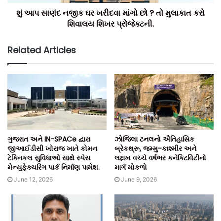
શું આપ સાણંદ નજીક ઘર ખરીદવા માંગો છો ? તો મુલાકાત કરો
શિવાલય શિખર પ્રોજેક્ટની.
Related Articles
ગુજરાત અને IN-SPACe દ્વારા
ઝોજિલા ટનલનો ઐતિહાસિક
જીઆઈડીસી ખોરાજ ખાતે કોમન
બ્રેકથ્રૂ, જમ્મુ-કાશ્મીર અને
ટેક્નિકલ સુવિધાઓ સાથે સ્પેસ
લદ્દાખ વચ્ચે વર્ષભર કનેક્ટિવિટીનો
મેન્યુફેક્ચરિંગ પાર્ક નિર્માણ પામેશ.
માર્ગ મોકળો
June 12, 2026
June 9, 2026