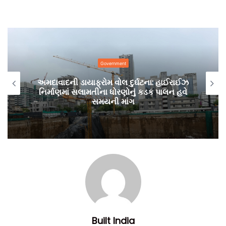
Government
અમદાવાદની ડાયાફ્રોમ વોલ દુર્ઘટના: હાઈરાઈઝ
નિર્માણમાં સલામતીના ધોરણોનું કડક પાલન હવે
સમયની માંગ
દેશ-વિદેશથી પ્રવાસીઓ વડનગર આવે એ માટે અહીં વિશ્વકક્ષાનું એક
હેરિટેજ મ્યુઝિયમ બની રહ્યું છે. આ માટે જમીન સંપાદનની કામગીરી
ચાલુ છે અને કેન્દ્ર અને રાજ્ય સરકાર દ્વારા એ માટે રૂ.200 કરોડની
ફાળવણી કરાઈ રહી છે. આ હેરિટેજ મ્યુઝિયમ ગ્રીસના એથેન્સના
સુપ્રસિદ્ધ એક્રોપોલિસ ‘બિનેથ ધ સર્ફેસ’ એટલે કે જમીનથી અંદરની
થીમ પર બનશે, એટલે જ તો એથેન્સ પછીનું આ વિશ્વનું બીજા નંબરનું
સૌથી મોટું મ્યુઝિયમ બને એ માટેના પ્રયાસો ચાલુ છે.
આર્કિયોલોજિકલ સર્વે ઓફ ઇન્ડિયા એક્સપર્ટ એજન્સીને સાથે રાખીને
Built India
આ માટે કામ કરી રહી છે. હેરિટેજ મ્યુઝિયમ માટે જમીન સંપાદનની