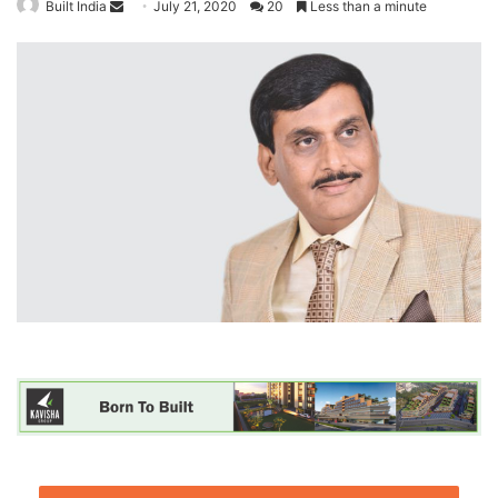
Built India
S
July 21, 2020
20
Less than a minute
e
n
d
a
n
e
m
a
i
l