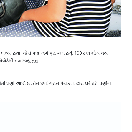
 બન્યા હતા. જેમાં પણ અમીપુરા ગામ હતું. 100 ટકા શૌચાલય
ોર્ડથી નવાજાયું હતું.
ણો ઓછો છે. તેમ છતાં ગ્રામ પંચાયત દ્વારા ઘરે ઘરે પાણીના