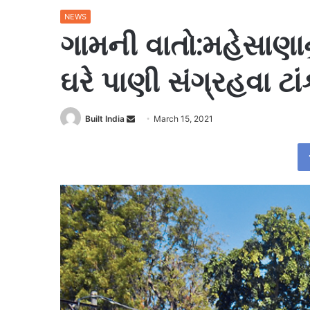
NEWS
ગામની વાતો:મહેસાણાન
ઘરે પાણી સંગ્રહવા ટા
Send
Built India
March 15, 2021
an
email