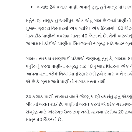
અગાઉ 24 કલાક પાણી અપાતું હતું, હવે માત્ર પાંચ
મહેસાણા તાલુકાનું અમીપુરા એક એવું ગામ છે જ્યાં પાણીન
મુજબ ગ્રામ્ય વિસ્તારમાં એક વ્યક્તિ એક દિવસમાં 100 લિ
માથાદીઠ પાણીનો વપરાશ માત્ર 40 લિટરનો છે. તેની પાછળનુ
જ ગામમાં કોઈએ પાણીના બિનજરૂરી સંગ્રહ માટે અંડર ગ્રાઉ
ગામના સરપંચ રમણભાઈ પટેલએ જણાવ્યું હતું કે, ગામમાં 85 
પહોંચતું કરવા પાણીના સંગ્રહ માટે 10 હજાર લિટરના એક
આપતા હતા. જોકે નિયમમાં ફેરફાર કરી હવે સવાર અને સાંજ
એ છે કે ગ્રામજનો પાણીનો બગાડ કરતા નથી.
24 કલાક પાણી સપ્લાય વખતે જેટલું પાણી વપરાંતુ હતું એટ
બીલની બચત થઈ છે. પાણીની બચત કરવી એ દરેક ગ્રામજનન
સંગ્રહ માટે અંડરગ્રાઉન્ડ ટાંકુ નથી. હાલમાં દરરોજ 20 
માત્ર 40 લિટરનો છે.