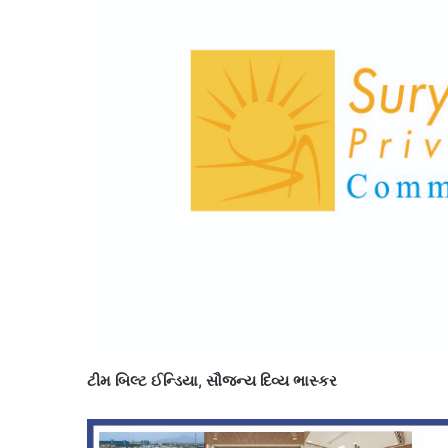
ટીમ બિલ્ટ ઈન્ડિયા, સૌજન્ય દિવ્ય ભાસ્કર