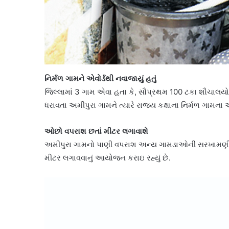
નિર્મળ ગામને એવોર્ડથી નવાજાયું હતું
જિલ્લામાં 3 ગામ એવા હતા કે, સૌપ્રથમ 100 ટકા શૌચાલયો
ધરાવતા અમીપુરા ગામને ત્યારે રાજ્ય કક્ષાના નિર્મળ ગામના એવ
ઓછો વપરાશ છતાં મીટર લગાવાશે
અમીપુરા ગામનો પાણી વપરાશ અન્ય ગામડાઓની સરખામણીમાં ઘ
મીટર લગાવવાનું આયોજન કરાઇ રહ્યું છે.