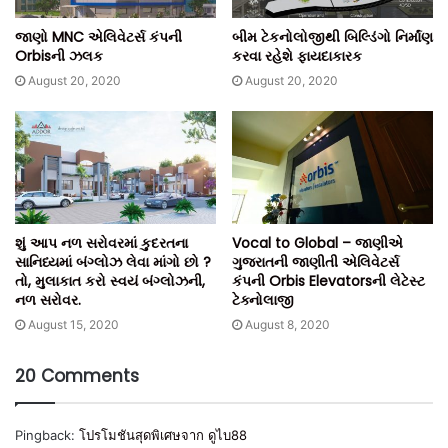
જાણો MNC એલિવેટર્સ કંપની
બીમ ટેકનોલોજીથી બિલ્ડિંગો નિર્માંણ
Orbisની ઝલક
કરવા રહેશે ફાયદાકારક
August 20, 2020
August 20, 2020
શું આપ નળ સરોવરમાં કુદરતના
Vocal to Global – જાણીએ
સાનિધ્યમાં બંગ્લોઝ લેવા માંગો છો ?
ગુજરાતની જાણીતી એલિવેટર્સ
તો, મુલાકાત કરો સ્વયં બંગ્લોઝની,
કંપની Orbis Elevatorsની લેટેસ્ટ
નળ સરોવર.
ટેક્નોલાજી
August 15, 2020
August 8, 2020
20 Comments
Pingback:
โปรโมชันสุดพิเศษจาก ดูไบ88