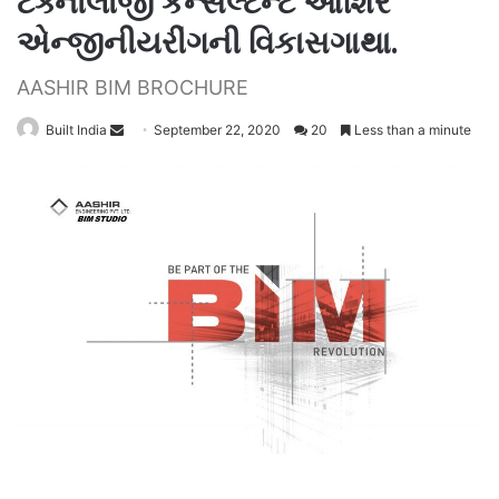
ટેક્નોલોજી કન્સલ્ટન્ટ આશિર
એન્જીનીયરીંગની વિકાસગાથા.
AASHIR BIM BROCHURE
Send
Built India
September 22, 2020
20
Less than a minute
an
email