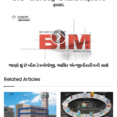
ફાયદા.
જાણો શું છે બીમ ટેક્નોલોજી, આશિર એન્જીનીયરીંગની સાથે
Related Articles