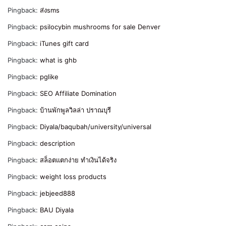
Pingback:
ส่งsms
Pingback:
psilocybin mushrooms for sale Denver
Pingback:
iTunes gift card
Pingback:
what is ghb
Pingback:
pglike
Pingback:
SEO Affiliate Domination
Pingback:
บ้านพักพูลวิลล่า ปราณบุรี
Pingback:
Diyala/baqubah/university/universal
Pingback:
description
Pingback:
สล็อตแตกง่าย ทำเงินได้จริง
Pingback:
weight loss products
Pingback:
jebjeed888
Pingback:
BAU Diyala