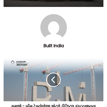
Built India
સમજો - બીમ ટેક્નોલોજી એટલે ડીઝિટલ કંસ્ટ્રક્શનના