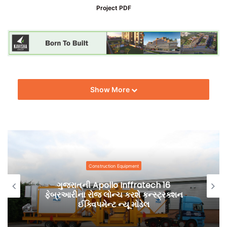
Project PDF
Show More
Construction Equipment
ગુજરાતની Apollo Inffratech 16
ફેબ્રઆરીના રોજ લોન્ચ કરશે કન્સ્ટ્રક્શન
ઈક્વિપમેન્ટ ન્યૂ મોડેલ