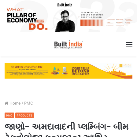
M
Home
/
PMC
PMC
PRODUCTS
જાણો- અમદાવાદની પ્લમ્બિંગ- બીમ