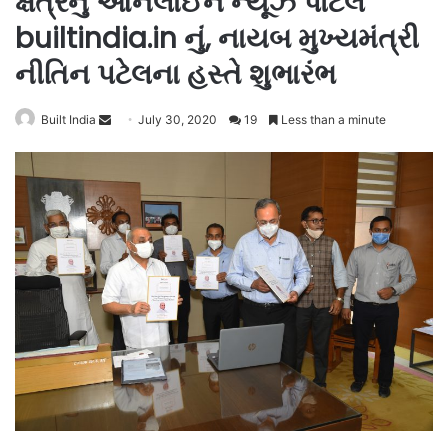
ક્ષેત્રેનું ઓનલાઈન ન્યૂઝ પોર્ટલ
builtindia.in નું, નાયબ મુખ્યમંત્રી
નીતિન પટેલના હસ્તે શુભારંભ
Send
Built India
July 30, 2020
19
Less than a minute
an
email