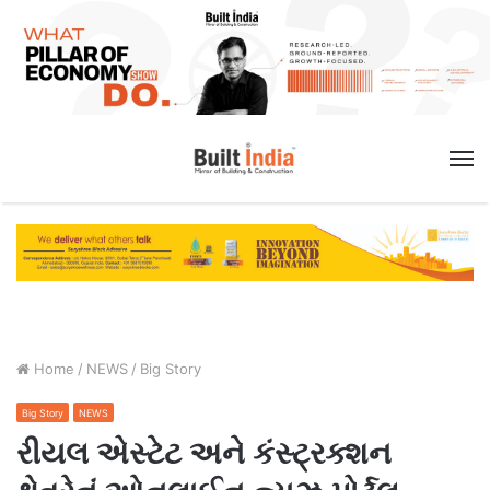
M
Home
/
NEWS
/
Big Story
Big Story
NEWS
રીયલ એસ્ટેટ અને કંસ્ટ્રક્શન