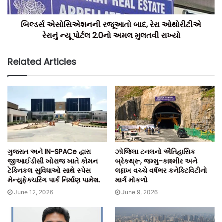
બિલ્ડર્સ એસોસિએશનની રજૂઆતો બાદ, રેરા ઓથોરીટીએ
રેરાનું ન્યૂ પોર્ટલ 2.0નો અમલ મુલતવી રાખ્યો
Related Articles
ગુજરાત અને IN-SPACe દ્વારા
ઝોજિલા ટનલનો ઐતિહાસિક
જીઆઈડીસી ખોરાજ ખાતે કોમન
બ્રેકથ્રૂ, જમ્મુ-કાશ્મીર અને
ટેક્નિકલ સુવિધાઓ સાથે સ્પેસ
લદ્દાખ વચ્ચે વર્ષભર કનેક્ટિવિટીનો
મેન્યુફેક્ચરિંગ પાર્ક નિર્માણ પામેશ.
માર્ગ મોકળો
June 12, 2026
June 9, 2026