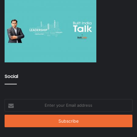
Social
Enter
your
Email
address