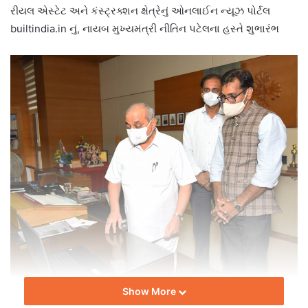
રીયલ એસ્ટેટ અને કંસ્ટ્રક્શન ક્ષેત્રેનું ઓનલાઈન ન્યૂઝ પોર્ટલ
builtindia.in નું, નાયબ મુખ્યમંત્રી નીતિન પટેલના હસ્તે શુભારંભ
Show More
રીયલ એસ્ટેટ અને કંસ્ટ્રક્શન ક્ષેત્રનું બિલ્ટ ઈન્ડિયા મેગેઝિનનું