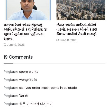
મકરબા રેલવે ઓવર બ્રિજનું
રિયલ એસ્ટેટ માર્કેટમાં મંદીનાં
મ્યુનિ.કમિશનરે કર્યું નિરીક્ષણ, 31
વાદળો, સરકારના મૌનને કારણે
જુલાઈ સુધીમાં કામ પૂર્ણ કરવા
બિલ્ડર લોબીમાં રોષની લાગણી
સૂચના
June 8, 2026
June 9, 2026
19 Comments
Pingback:
spore works
Pingback:
wongkito4d
Pingback:
can you order mushrooms in colorado
Pingback:
โคเวย์
Pingback:
웹툰 마스크걸 다시보기