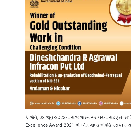
કે જેને, 28 જૂન-2022ના રોજ ભારત સરકારના રોડ ટ્રાન્સપ
Excellence Award-2021 અંતર્ગત ગોલ્ડ એવોર્ડ પ્રાપ્ત થયો