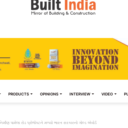
PRODUCTS
OPINIONS
INTERVIEW
VIDEO
P
ર્માંણ પામેલા રોડ પ્રોજેક્ટને મળ્યો ભારત સરકારનો ગોલ્ડ એવોર્ડ