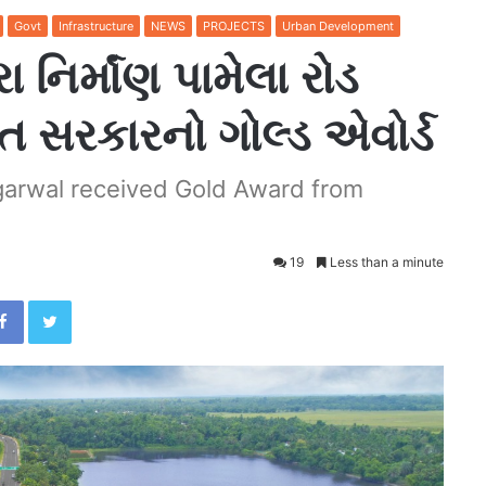
Govt
Infrastructure
NEWS
PROJECTS
Urban Development
 નિર્માંણ પામેલા રોડ
રત સરકારનો ગોલ્ડ એવોર્ડ
garwal received Gold Award from
19
Less than a minute
Facebook
Twitter