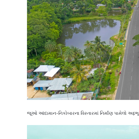
જૂઓ આંદામાન-નિકોબારના વિસ્તારમાં નિર્માંણ પામેલો અદ્દભૂ