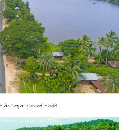
ત રોડ ઈન્ફ્રાસ્ટ્રક્ચરની તસ્વીરો…