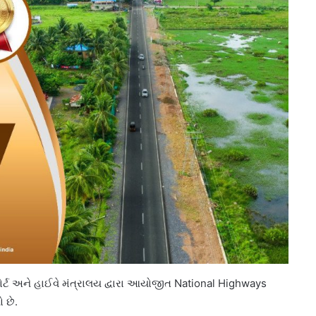
ોર્ટ અને હાઈવે મંત્રાલય દ્વારા આયોજીત National Highways
 છે.