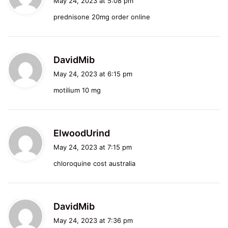
May 24, 2023 at 5:08 pm
y
prednisone 20mg order online
s
:
s
DavidMib
a
May 24, 2023 at 6:15 pm
y
motilium 10 mg
s
:
s
ElwoodUrind
a
May 24, 2023 at 7:15 pm
y
chloroquine cost australia
s
:
s
DavidMib
a
May 24, 2023 at 7:36 pm
y