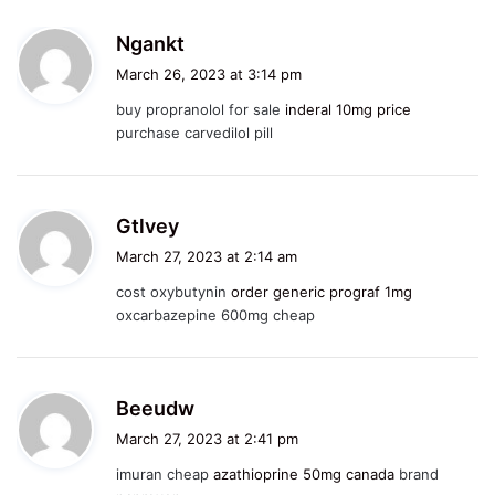
s
Ngankt
a
March 26, 2023 at 3:14 pm
y
buy propranolol for sale
inderal 10mg price
s
purchase carvedilol pill
:
s
Gtlvey
a
March 27, 2023 at 2:14 am
y
cost oxybutynin
order generic prograf 1mg
s
oxcarbazepine 600mg cheap
:
s
Beeudw
a
March 27, 2023 at 2:41 pm
y
imuran cheap
azathioprine 50mg canada
brand
s