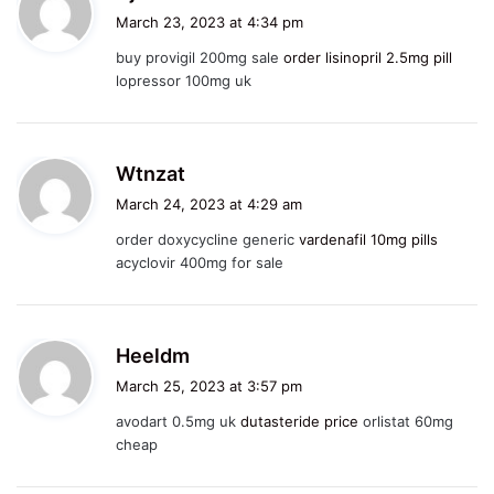
a
March 23, 2023 at 4:34 pm
y
buy provigil 200mg sale
order lisinopril 2.5mg pill
s
lopressor 100mg uk
:
s
Wtnzat
a
March 24, 2023 at 4:29 am
y
order doxycycline generic
vardenafil 10mg pills
s
acyclovir 400mg for sale
:
s
Heeldm
a
March 25, 2023 at 3:57 pm
y
avodart 0.5mg uk
dutasteride price
orlistat 60mg
s
cheap
: