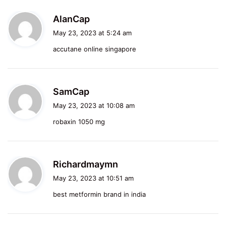
s
AlanCap
a
May 23, 2023 at 5:24 am
y
accutane online singapore
s
:
s
SamCap
a
May 23, 2023 at 10:08 am
y
robaxin 1050 mg
s
:
s
Richardmaymn
a
May 23, 2023 at 10:51 am
y
best metformin brand in india
s
: