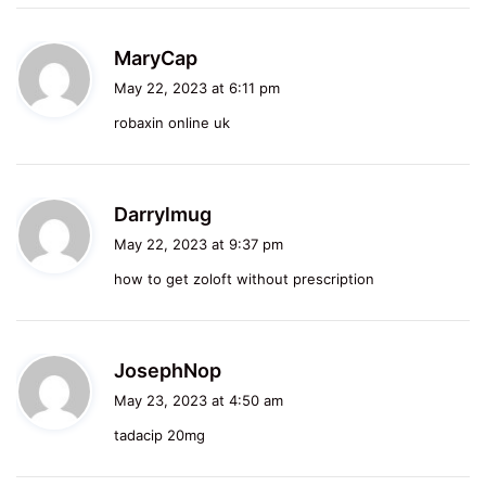
s
MaryCap
a
May 22, 2023 at 6:11 pm
y
robaxin online uk
s
:
s
Darrylmug
a
May 22, 2023 at 9:37 pm
y
how to get zoloft without prescription
s
:
s
JosephNop
a
May 23, 2023 at 4:50 am
y
tadacip 20mg
s
: