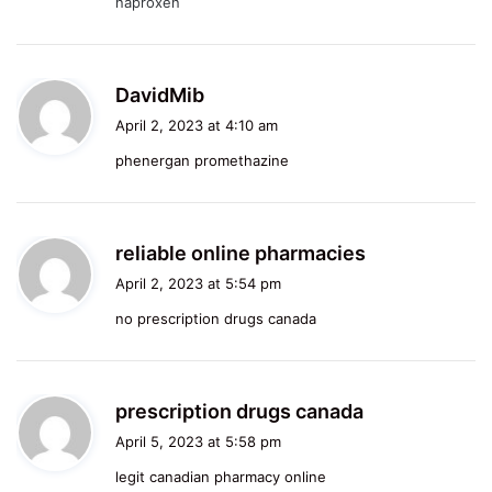
naproxen
:
s
DavidMib
a
April 2, 2023 at 4:10 am
y
phenergan promethazine
s
:
s
reliable online pharmacies
a
April 2, 2023 at 5:54 pm
y
no prescription drugs canada
s
:
s
prescription drugs canada
a
April 5, 2023 at 5:58 pm
y
legit canadian pharmacy online
s