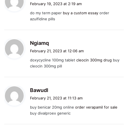
a
February 19, 2023 at 2:19 am
y
do my term paper
buy a custom essay
order
s
azulfidine pills
:
s
Ngiamq
a
February 21, 2023 at 12:06 am
y
doxycycline 100mg tablet
cleocin 300mg drug
buy
s
cleocin 300mg pill
:
s
Bawudl
a
February 21, 2023 at 11:13 am
y
buy benicar 20mg online
order verapamil for sale
s
buy divalproex generic
: