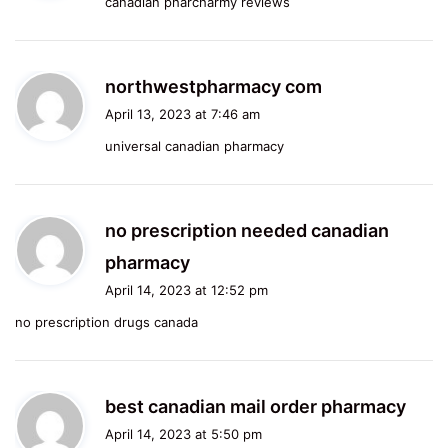
canadian pharcharmy reviews
s
:
s
northwestpharmacy com
a
April 13, 2023 at 7:46 am
y
universal canadian pharmacy
s
:
no prescription needed canadian
s
pharmacy
a
April 14, 2023 at 12:52 pm
y
no prescription drugs canada
s
:
s
best canadian mail order pharmacy
a
April 14, 2023 at 5:50 pm
y