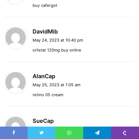
buy cafergot
s
:
s
DavidMib
a
May 24, 2023 at 10:40 pm
y
orlistat 120mg buy online
s
:
s
AlanCap
a
May 25, 2023 at 1:05 am
y
retino 05 cream
s
:
s
SueCap
a
May 25, 2023 at 3:17 am
y
Facebook
Twitter
WhatsApp
Telegram
Viber