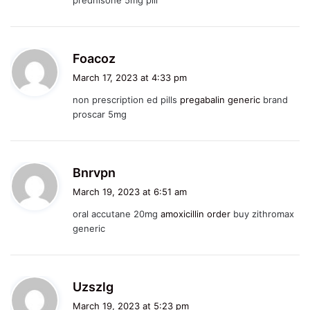
:
s
Foacoz
a
March 17, 2023 at 4:33 pm
y
non prescription ed pills
pregabalin generic
brand
s
proscar 5mg
:
s
Bnrvpn
a
March 19, 2023 at 6:51 am
y
oral accutane 20mg
amoxicillin order
buy zithromax
s
generic
:
s
Uzszlg
a
March 19, 2023 at 5:23 pm