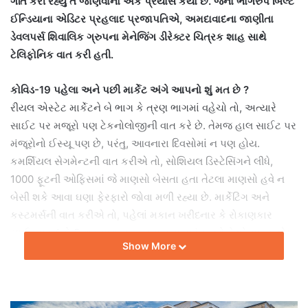
ગતિ કરી રહ્યું તે જાણવાનો એક પ્રયાસ કર્યો છે. જેના ભાગરુપે બિલ્ટ
ઈન્ડિયાના એડિટર પ્રહલાદ પ્રજાપતિએ, અમદાવાદના જાણીતા
ડેવલપર્સ શિવાલિક ગ્રુપના મેનેજિંગ ડીરેક્ટર ચિત્રક શાહ સાથે
ટેલિફોનિક વાત કરી હતી.
કોવિડ-19 પહેલા અને પછી માર્કેટ અંગે આપનો શું મત છે ?
રીયલ એસ્ટેટ માર્કેટને બે ભાગ કે ત્રણ ભાગમાં વહેચો તો, અત્યારે
સાઈટ પર મજૂરો પણ ટેકનોલોજીની વાત કરે છે. તેમજ હાલ સાઈટ પર
મંજૂરોનો ઈસ્યૂ પણ છે, પરંતુ, આવનારા દિવસોમાં ન પણ હોય.
કમર્શિયલ સેગમેન્ટની વાત કરીએ તો, સોશિયલ ડિસ્ટેસિંગને લીધે,
1000 ફૂટની ઓફિસમાં જે માણસો બેસતા હતા તેટલા માણસો હવે ન
બેસી શકે આવા ઘણા ફેરફારો જોવા મળી રહ્યા છે. માર્કેટિંગ અને
કસ્ટમર્સની વાત કરીએ તો, પહેલાં મકાન ખરીદનાર કે રોકાણકાર
સાઈટ પર 4 કે 5 વાર મુલાકાત કરતા હતા. પરંતુ, હવે તેઓ માત્ર એક
Show More
જ વાર મુલાકાત કરે છે.
લોકડાઉન દરમિયાનમાં પણ સારુ એવું બૂકિંગ થયું છે તેવું જાણવા મળ્યું
છે. તો અંગે પ્રામાણિકપણે, આપનો શું મત છે ?