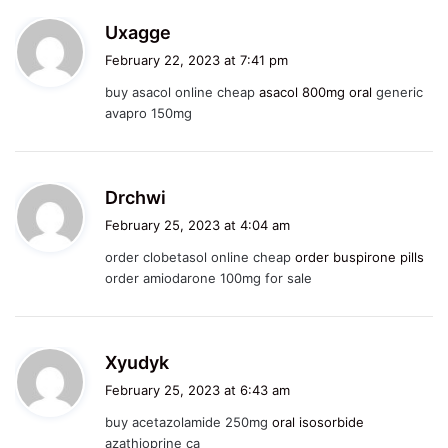
s
Uxagge
a
February 22, 2023 at 7:41 pm
y
buy asacol online cheap
asacol 800mg oral
generic
s
avapro 150mg
:
s
Drchwi
a
February 25, 2023 at 4:04 am
y
order clobetasol online cheap
order buspirone pills
s
order amiodarone 100mg for sale
:
s
Xyudyk
a
February 25, 2023 at 6:43 am
y
buy acetazolamide 250mg
oral isosorbide
s
azathioprine ca