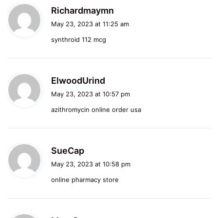
s
Richardmaymn
a
May 23, 2023 at 11:25 am
y
synthroid 112 mcg
s
:
s
ElwoodUrind
a
May 23, 2023 at 10:57 pm
y
azithromycin online order usa
s
:
s
SueCap
a
May 23, 2023 at 10:58 pm
y
online pharmacy store
s
: