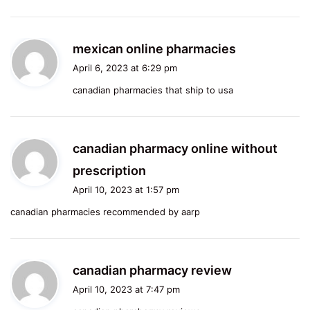
:
s
mexican online pharmacies
a
April 6, 2023 at 6:29 pm
y
canadian pharmacies that ship to usa
s
:
canadian pharmacy online without
s
prescription
a
April 10, 2023 at 1:57 pm
y
canadian pharmacies recommended by aarp
s
:
s
canadian pharmacy review
a
April 10, 2023 at 7:47 pm
y