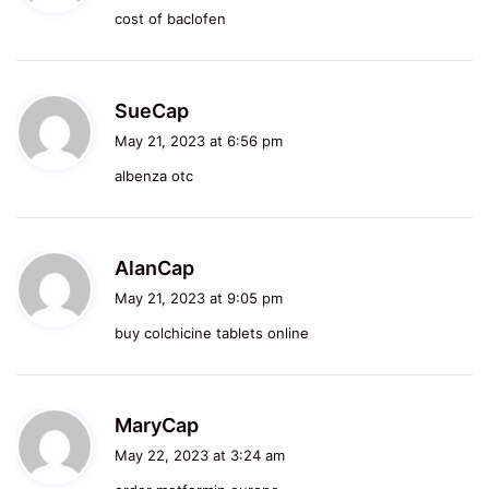
cost of baclofen
s
:
s
SueCap
a
May 21, 2023 at 6:56 pm
y
albenza otc
s
:
s
AlanCap
a
May 21, 2023 at 9:05 pm
y
buy colchicine tablets online
s
:
s
MaryCap
a
May 22, 2023 at 3:24 am
y