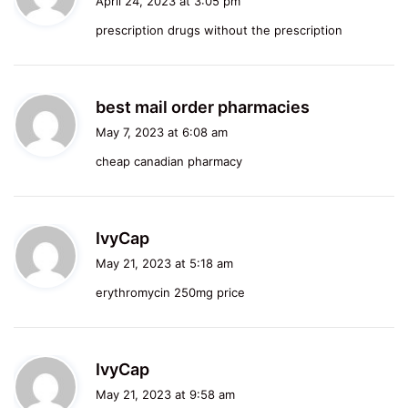
April 24, 2023 at 3:05 pm
y
prescription drugs without the prescription
s
:
s
best mail order pharmacies
a
May 7, 2023 at 6:08 am
y
cheap canadian pharmacy
s
:
s
IvyCap
a
May 21, 2023 at 5:18 am
y
erythromycin 250mg price
s
:
s
IvyCap
a
May 21, 2023 at 9:58 am
y