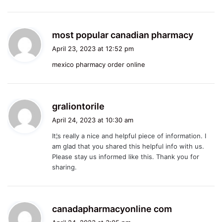
:
s
most popular canadian pharmacy
a
April 23, 2023 at 12:52 pm
y
mexico pharmacy order online
s
:
s
graliontorile
a
April 24, 2023 at 10:30 am
y
It¦s really a nice and helpful piece of information. I
s
am glad that you shared this helpful info with us.
:
Please stay us informed like this. Thank you for
sharing.
s
canadapharmacyonline com
a