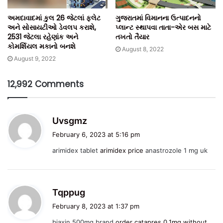
અમદાવાદમાં કુલ 26 જેટલાં ફ્લેટ
ગુજરાતમાં વિમાનના ઉત્પાદનનો
અને સોસાયટીઓ ડેવલપ કરાશે,
પ્લાન્ટ સ્થાપવા તાતા-એર બસ માટે
2531 જેટલા રહેણાંક અને
તખતો તૈયાર
કોમર્શિયલ મકાનો બનશે
August 8, 2022
August 9, 2022
12,992 Comments
s
Uvsgmz
a
February 6, 2023 at 5:16 pm
y
arimidex tablet
arimidex price
anastrozole 1 mg uk
s
:
s
Tqppug
a
February 8, 2023 at 1:37 pm
y
biaxin 500mg brand
order catapres 0.1mg without