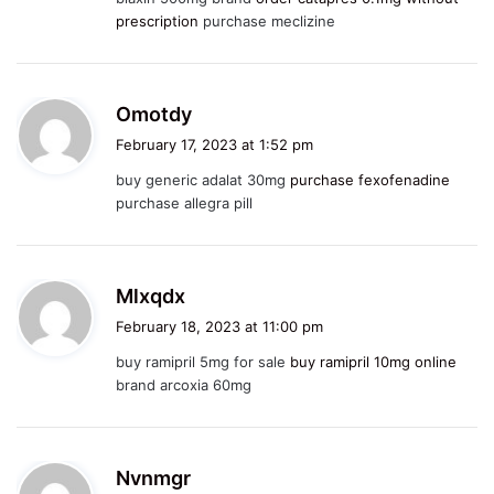
s
prescription
purchase meclizine
:
s
Omotdy
a
February 17, 2023 at 1:52 pm
y
buy generic adalat 30mg
purchase fexofenadine
s
purchase allegra pill
:
s
Mlxqdx
a
February 18, 2023 at 11:00 pm
y
buy ramipril 5mg for sale
buy ramipril 10mg online
s
brand arcoxia 60mg
:
s
Nvnmgr