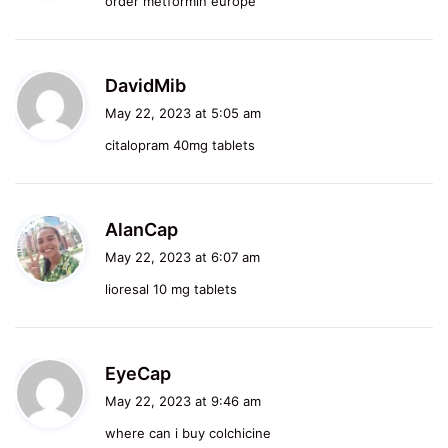
order metformin europe
s
:
s
DavidMib
a
May 22, 2023 at 5:05 am
y
citalopram 40mg tablets
s
:
s
AlanCap
a
May 22, 2023 at 6:07 am
y
lioresal 10 mg tablets
s
:
s
EyeCap
a
May 22, 2023 at 9:46 am
y
where can i buy colchicine
s