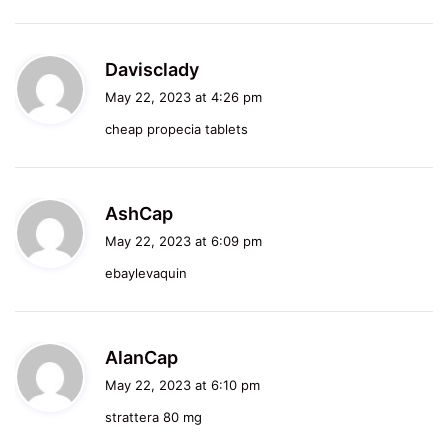
:
s
Davisclady
a
May 22, 2023 at 4:26 pm
y
cheap propecia tablets
s
:
s
AshCap
a
May 22, 2023 at 6:09 pm
y
ebaylevaquin
s
:
s
AlanCap
a
May 22, 2023 at 6:10 pm
y
strattera 80 mg
s
: