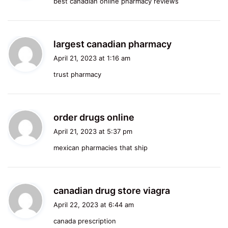
best canadian online pharmacy reviews
s
:
s
largest canadian pharmacy
a
April 21, 2023 at 1:16 am
y
trust pharmacy
s
:
s
order drugs online
a
April 21, 2023 at 5:37 pm
y
mexican pharmacies that ship
s
:
s
canadian drug store viagra
a
April 22, 2023 at 6:44 am
y
canada prescription
s