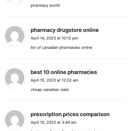
pharmacy world
s
:
s
pharmacy drugstore online
a
April 14, 2023 at 10:12 pm
y
list of canadian pharmacies online
s
:
s
best 10 online pharmacies
a
April 15, 2023 at 12:02 am
y
cheap canadian cialis
s
:
s
prescription prices comparison
a
April 15, 2023 at 3:44 am
y