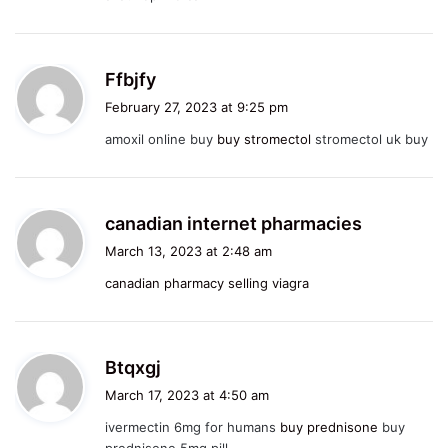
:
s
Ffbjfy
a
February 27, 2023 at 9:25 pm
y
amoxil online buy
buy stromectol
stromectol uk buy
s
:
s
canadian internet pharmacies
a
March 13, 2023 at 2:48 am
y
canadian pharmacy selling viagra
s
:
s
Btqxgj
a
March 17, 2023 at 4:50 am
y
ivermectin 6mg for humans
buy prednisone
buy
s
prednisone 5mg pill