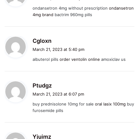
y
ondansetron 4mg without prescription
ondansetron
s
4mg brand
bactrim 960mg pills
:
s
Cgloxn
a
March 21, 2023 at 5:40 pm
y
albuterol pills
order ventolin online
amoxiclav us
s
:
s
Ptudgz
a
March 21, 2023 at 6:07 pm
y
buy prednisolone 10mg for sale
oral lasix 100mg
buy
s
furosemide pills
:
s
Yjuimz