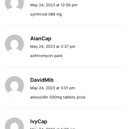
a
May 24, 2023 at 12:59 pm
y
synthroid 088 mg
s
:
s
AlanCap
a
May 24, 2023 at 2:37 pm
y
azithromycin pack
s
:
s
DavidMib
a
May 24, 2023 at 3:01 pm
y
amoxicillin 500mg tablets price
s
:
s
IvyCap
a