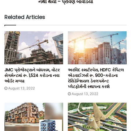
નથી થયો – પ્રવિણ બાવડિયા
Related Articles
JMC પ્રોજેક્ટ્સને બાંધકામ, વોટર
અરવિંદ સ્માર્ટસ્પેસ, HDFC કેપિટલ
સેગમેન્ટમાં રૂ. 1,524 કરોડના નવા
એડવાઈઝર્સ રૂ. 900-કરોડના
ઓર્ડર મળ્યા
રેસિડેન્શિયલ ડેવલપમેન્ટ
પ્લેટફોર્મની સ્થાપના કરશે
August 13, 2022
August 13, 2022