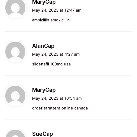
s
MaryCap
a
May 24, 2023 at 12:47 am
y
ampicillin amoxicillin
s
:
s
AlanCap
a
May 24, 2023 at 4:27 am
y
sildenafil 100mg usa
s
:
s
MaryCap
a
May 24, 2023 at 10:54 am
y
order strattera online canada
s
:
s
SueCap