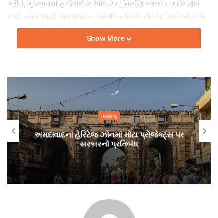
કરીને, ગુજરાતમાં હાઈરાઈઝ બિલ્ડિંગસ્ નિર્માણ કરવાના શ્રીગણેશ
કર્યો. ત્યારે અહીં અમદાવાદના નામાંકિત રિયલ એસ્ટેટ ડેવલપર્સ દ્વારા
નિર્માણ પામી રહેલી હાઈરાઈઝ અને આઈકોનિક બિલ્ડિંગસ્ પર કરીએ
Show More
એક નજર.
Housing
અમદાવાદના હેરિટેજ ઝોનમાં મોટા પ્રોજેક્ટ્સ પર
સરકારનો પ્રતિબંધ