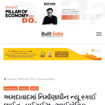
M
Home
/
PROJECTS
/
Government
Government
Housing
NEWS
અમદાવાદમાં નિર્માણાધીન ન્યૂ સ્કાઈ