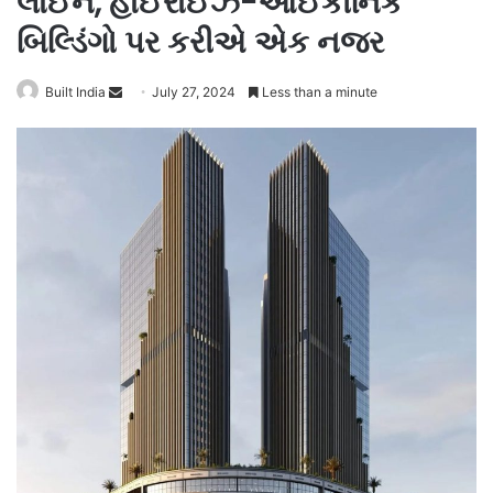
લાઈન, હાઈરાઈઝ-આઈકોનિક
બિલ્ડિંગો પર કરીએ એક નજર
Send
Built India
July 27, 2024
Less than a minute
an
email