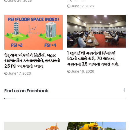
June 24, 2026
June 17, 2026
1 જુલાઈથી મકાનોની કિંમતમાં
ઉદ્યોગ એકમોને સિટીથી બહાર
5%નો વધારો થશે, 70 લાખના
સ્થળાંતરિત કરનારાઓને, સરકારનો
મકાનમાં 3.5 લાખનો વધારો થશે.
2.5 FSI આપવાનો પ્લાન
June 16, 2026
June 17, 2026
Find us on Facebook