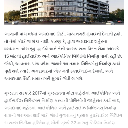
આગામી પાંચ વર્ષમાં અમદાવાદ સિટી, માયાનગરી મુંબઈની દેખાતી હશે,
તો તેમાં કોઈ જ શંકા નથી. કારણ કે, હાલ અમદાવાદ શહેરના
ધમધમતા એસ.જી. હાઈવે અને તેની આસપાસના વિસ્તારોમાં અંદાજે
15 જેટલી હાઈરાઈઝ અને આઈકોનિક બિલ્ડિંગો નિર્માણ પામી રહી છે.
જેથી, આવનારા પાંચ વર્ષમાં જ્યારે આ તમામ બિલ્ડિંગોનું નિર્માણ કાર્ય
પૂર્ણ થશે ત્યારે, અમદાવાદમાં એક નવી સ્કાઈલાઈન દેખાશે. અને
અમદાવાદ સિટી માયાનગરી મુંબઈ જેવી લાગશે.
ગુજરાત સરકારે 2017માં ગુજરાતના મોટા શહેરોમાં આઈકોનિક અને
હાઈરાઈઝ બિલ્ડિંગસ્ નિર્માણ કરવાની પોલિસીની જાહેરાત કર્યા બાદ,
અમદાવાદ શહેરમાં આઈકોનિક અને હાઈરાઈઝ બિલ્ડિંગસ્ નિર્માણ
થવાની શરુઆત થઈ ગઈ, જેમાં ગુજરાતનું પ્રથમ હાઈરાઈઝ બિલ્ડિંગ
સાયન્સ સિટીમાં હરિકેશ હાર્મોની ગ્રુપે 32 માળનું બિલ્ડિંગ નિર્માણ