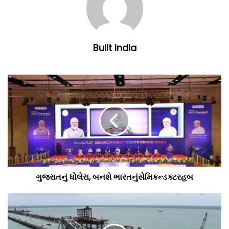
Built India
ગુજરાતનું ધોલેરા, બનશે ભારતનુંસેમિકન્ડક્ટરહબ