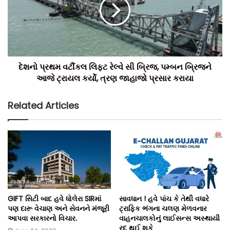
દેશનો પ્રથમ વર્ટીકલ લિફ્ટ રેલ્વે સી બ્રિજ, પમ્બન બ્રિજને
આજે ટ્રાયલ કર્યો, ત્રણ જાહાજો પ્રસાર કરાયા
Related Articles
GIFT સિટી બાદ હવે ધોલેરા SIRમાં
સાવધાન ! હવે પાંચ કે તેથી વધારે
પણ દારૂ વેચાણ અને સેવનને મંજૂરી
ટ્રાફિક ભંગના ચલણ મેળવનાર
આપવા સરકારનો વિચાર.
વાહનચાલકોનું લાઈસન્સ અસ્થાયી
રદ્ થઈ શકે