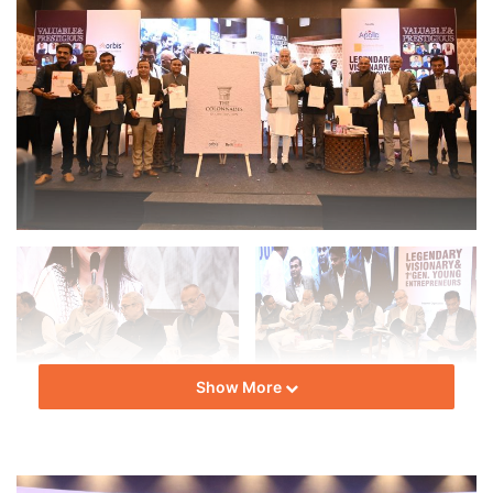
Show More
બિલ્ડિંગ અને કંસ્ટ્રક્શનના બિઝનેસમેનને એક પ્લેટફોર્મ પુરુ પાડવા,
બિલ્ટ ઈન્ડિયાએ જાન્યુઆરી-2020માં એક કૉન્ક્લેવ-એવોર્ડ