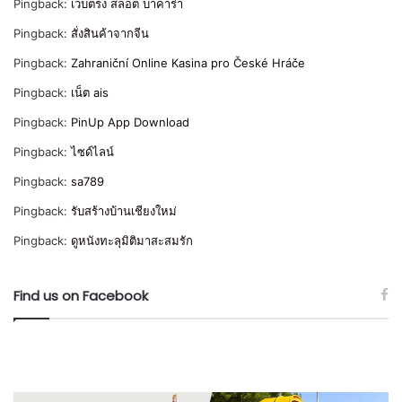
Pingback:
เว็บตรง สล็อต บาคาร่า
Pingback:
สั่งสินค้าจากจีน
Pingback:
Zahraniční Online Kasina pro České Hráče
Pingback:
เน็ต ais
Pingback:
PinUp App Download
Pingback:
ไซด์ไลน์
Pingback:
sa789
Pingback:
รับสร้างบ้านเชียงใหม่
Pingback:
ดูหนังทะลุมิติมาสะสมรัก
Find us on Facebook