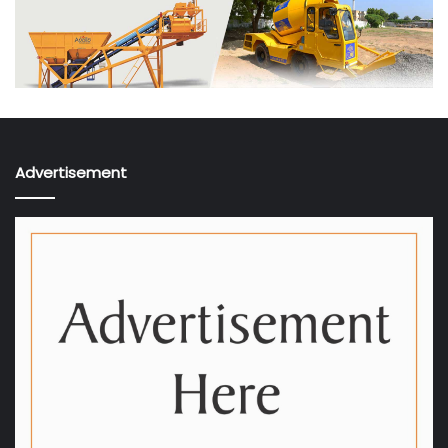
Advertisement