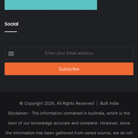
Social
Enter
your
Email
address
© Copyright 2026, All Rights Reserved | Built India
Disclaimer:- The information contained in builindia, which is the
best of our knowledge accurate and complete. However, since
the information has been gathered from varied source, we do not