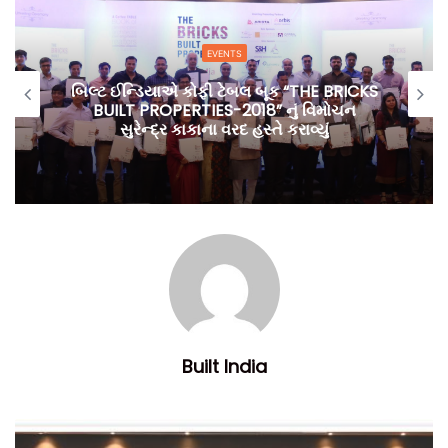
કાર્યક્રમનું આયોજન કર્યું હતું. બિલ્ટ ઈન્ડિયાએ ધ કોલોનડ ઓફ
કંસ્ટ્રક્શન નામની દ્રિતિય કોફી ટેબલ બુક-2020 નું વિમોચન
EVENTS
માનનીય કેન્દ્રીય મંત્રીશ્રી પરસોત્તમ રુપાલાના હસ્તે કરાવ્યું હતું.
અમદાવાદ, ગાંધીનગર અને મહેસાણા સહિત અન્ય શહેરોના 40
બિલ્ટ ઈન્ડિયાએ કોફી ટેબલ બૂક “THE BRICKS
BUILT PROPERTIES-2018” નું વિમોચન
બિલ્ડિંગ અને કંસ્ટ્રક્શન ક્ષેત્રે જોડાયેલા બિઝનેસમેનોની સફળતાની
સુરેન્દ્ર કાકાના વરદ હસ્તે કરાવ્યું
વાતો અંગેની સ્ટોરી પ્રકાશિત કરવામાં આવી છે. આ ઈવેન્ટમાં 400થી
વધુ કંસ્ટ્રક્શન અને બિલ્ડિંગ ક્ષેત્રના બિઝનેસમેન ઉપસ્થિત રહીને
કાર્યક્રમને સફળ બનાવ્યો હતો.
Built India