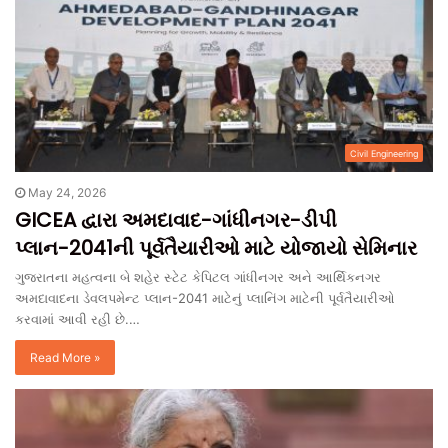
Civil Engineering
May 24, 2026
GICEA દ્વારા અમદાવાદ-ગાંધીનગર-ડીપી
પ્લાન-2041ની પૂર્વતૈયારીઓ માટે યોજાયો સેમિનાર
ગુજરાતના મહત્વના બે શહેર સ્ટેટ કેપિટલ ગાંધીનગર અને આર્થિકનગર
અમદાવાદના ડેવલપમેન્ટ પ્લાન-2041 માટેનું પ્લાનિંગ માટેની પૂર્વતૈયારીઓ
કરવામાં આવી રહી છે.…
Read More »