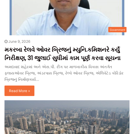
Government
June 9, 2026
મકરબા રેલવે ઓવર બ્રિજનું મ્યુનિ.કમિશનરે કર્યું
નિરીક્ષણ, 31 જુલાઈ સુધીમાં કામ પૂર્ણ કરવા સૂચના
અમદાવાદ શહેરમાં અને એસ.પી. રીંગ પર માળખાકીય વિકાસ અંતર્ગત
ફ્લાયઓવર બ્રિજ, અંડરપાસ બ્રિજ, રેલ્વે ઓવર બ્રિજ, એલિવેટેડ કોરિડોર
બ્રિજનું નિર્માણકાર્ય…
Read More »