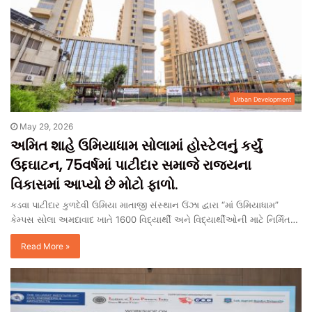
Urban Development
May 29, 2026
અમિત શાહે ઉમિયાધામ સોલામાં હોસ્ટેલનું કર્યું
ઉદ્દઘાટન, 75વર્ષમાં પાટીદાર સમાજે રાજ્યના
વિકાસમાં આપ્યો છે મોટો ફાળો.
કડવા પાટીદાર કુળદેવી ઉમિયા માતાજી સંસ્થાન ઉંઝા દ્વારા “માં ઉમિયાધામ”
કેમ્પસ સોલા અમદાવાદ ખાતે 1600 વિદ્યાર્થી અને વિદ્યાર્થીઓની માટે નિર્મિત…
Read More »