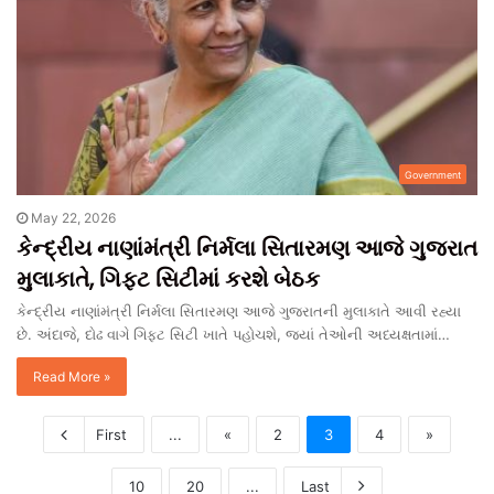
Government
May 22, 2026
કેન્દ્રીય નાણાંમંત્રી નિર્મલા સિતારમણ આજે ગુજરાત
મુલાકાતે, ગિફ્ટ સિટીમાં કરશે બેઠક
કેન્દ્રીય નાણાંમંત્રી નિર્મલા સિતારમણ આજે ગુજરાતની મુલાકાતે આવી રહ્યા
છે. અંદાજે, દોઢ વાગે ગિફ્ટ સિટી ખાતે પહોચશે, જ્યાં તેઓની અધ્યક્ષતામાં…
Read More »
First
...
«
2
3
4
»
10
20
...
Last