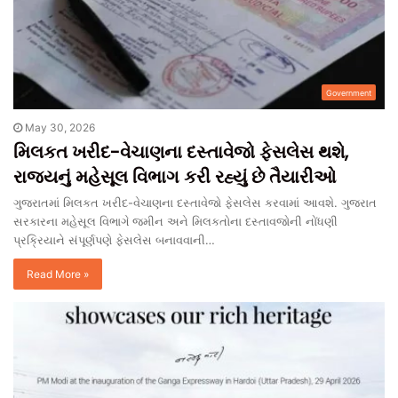
Government
May 30, 2026
મિલકત ખરીદ-વેચાણના દસ્તાવેજો ફેસલેસ થશે,
રાજ્યનું મહેસૂલ વિભાગ કરી રહ્યું છે તૈયારીઓ
ગુજરાતમાં મિલકત ખરીદ-વેચાણના દસ્તાવેજો ફેસલેસ કરવામાં આવશે. ગુજરાત
સરકારના મહેસૂલ વિભાગે જમીન અને મિલકતોના દસ્તાવજોની નોંધણી
પ્રક્રિયાને સંપૂર્ણપણે ફેસલેસ બનાવવાની…
Read More »