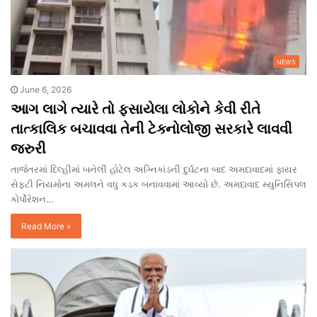
NEWS
June 6, 2026
આગ લાગે ત્યારે તો ફસાયેલા લોકોને કેવી રીતે
તાત્કાલિક બચાવવા તેની ટેક્નોલોજી સરકારે લાવવી
જરુરી
તાજેતરમાં દિલ્હીમાં બનેલી હોટેલ અગ્નિકાંડની દુર્ઘટના બાદ અમદાવાદમાં ફાયર
સેફ્ટી નિયમોના અમલને વધુ કડક બનાવવામાં આવ્યો છે. અમદાવાદ મ્યુનિસિપલ
કોર્પોરેશન…
Read More »