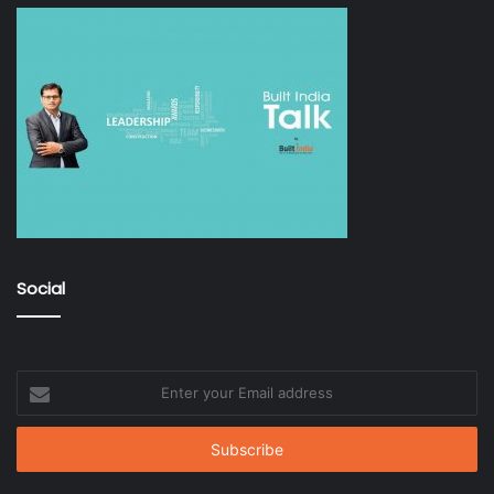
Social
Enter
your
Email
address