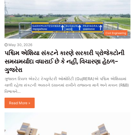
Civil Engineering
May 30, 2026
પશ્ચિમ એશિયા સંકટને કારણે સરકારી પ્રોજેક્ટોની
સમયમર્યાદા વધારાઈ છે કે નહીં, વિચારણા હેઠળ-
ગુજરેરા
ગુજરાત રિયલ એસ્ટેટ રેગ્યુલેટરી ઓથોરિટી (GujRERA)એ પશ્ચિમ એશિયામાં
ચાલી રહેલા સંકટની અસરને ધ્યાનમાં રાખીને રાજ્યના માર્ગ અને મકાન (R&B)
વિભાગને…
Read More »