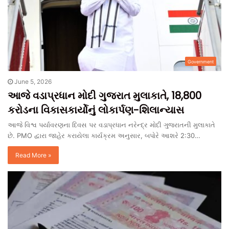
Government
June 5, 2026
આજે વડાપ્રધાન મોદી ગુજરાત મુલાકાતે, 18,800
કરોડના વિકાસકાર્યોનું લોકાર્પણ-શિલાન્યાસ
આજે વિશ્વ પર્યાવરણના દિવસ પર વડાપ્રધાન નરેન્દ્ર મોદી ગુજરાતની મુલાકાતે
છે. PMO દ્વારા જાહેર કરાયેલા કાર્યક્રમ અનુસાર, બપોરે આશરે 2:30…
Read More »