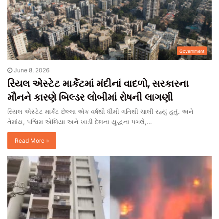
Government
June 8, 2026
રિયલ એસ્ટેટ માર્કેટમાં મંદીનાં વાદળો, સરકારના
મૌનને કારણે બિલ્ડર લોબીમાં રોષની લાગણી
રિયલ એસ્ટેટ માર્કેટ છેલ્લા એક વર્ષથી ધીમી ગતિથી ચાલી રહ્યું હતું. અને
તેમાંય, પશ્વિમ એશિયા અને ખાડી દેશના યુદ્ધના પગલે,…
Read More »