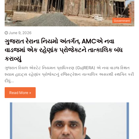
Government
June 9, 2026
ગુજરાત રેરાના નિયમો અંતર્ગત, AMCએ નવા
વાડજમાં એક રહેણાંક પ્રોજેક્ટને તાત્કાલિક બંધ
કરાવ્યું
ગુજરાત રિયલ એસ્ટેટ નિયમન પ્રાધિકરણ (GujRERA) એ નવા વાડજ સ્થિત
શ્યામ હાઇટ્સ રહેણાંક પ્રોજેક્ટનું રજિસ્ટ્રેશન તાત્કાલિક અસરથી સ્થગિત કરી
દીધું…
Read More »